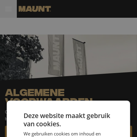
Algemene
voorwaarden
Onze algemene voorwaarden zijn beschikbaar. Bekijk ze via de
Deze website maakt gebruik
button.
van cookies.
Algemene voorwaarden
We gebruiken cookies om inhoud en