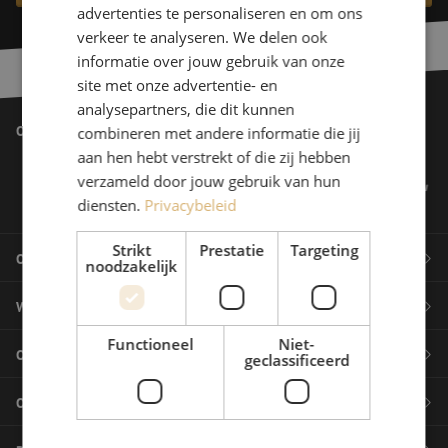
advertenties te personaliseren en om ons
verkeer te analyseren. We delen ook
informatie over jouw gebruik van onze
site met onze advertentie- en
analysepartners, die dit kunnen
Onze klanten
combineren met andere informatie die jij
aan hen hebt verstrekt of die zij hebben
verzameld door jouw gebruik van hun
diensten.
Privacybeleid
Strikt
Prestatie
Targeting
Onze producten
noodzakelijk
Webshop
Glasvezel management systemen
Functioneel
Niet-
Over Maunt
Glasvezel kabels
geclassificeerd
Betalen
Glasvezel aansluitmaterialen en accessoires
Onze markten
Verzenden en retourneren
Het verhaal
Glasvezel patchkabels