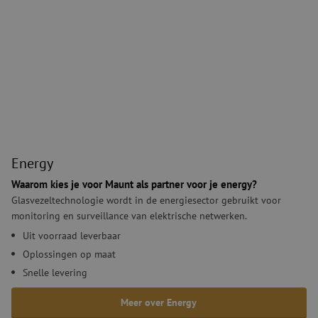
aa
PHPSESSID
Sessie
Co
PHP.net
ge
www.maunt.nl
ap
ba
Energy
taa
id
Google Privacy Policy
al
do
wo
om
ge
te
He
ge
Energy
wi
ge
nu
Waarom kies je voor Maunt als partner voor je energy?
wo
Glasvezeltechnologie wordt in de energiesector gebruikt voor
ka
vo
monitoring en surveillance van elektrische netwerken.
ee
vo
Uit voorraad leverbaar
be
ee
Oplossingen op maat
st
ge
Snelle levering
pa
Meer over Energy
LS_CSRF_TOKEN
Sessie
De
Zoho Corporation
ge
salesiq.zohopublic.eu