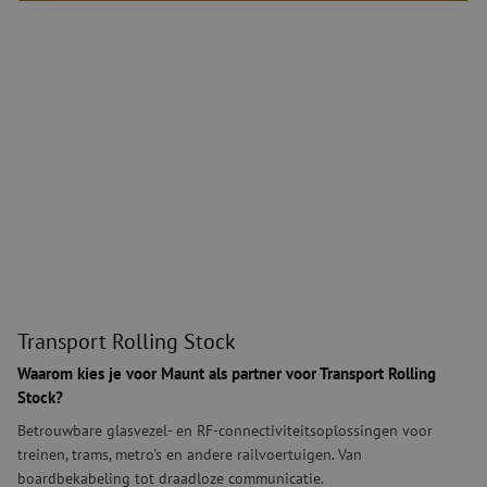
Cr
Fo
aa
vo
zo
in
af
fo
ee
wo
do
di
Transport Rolling Stock
in
ve
ve
sit
__cf_bm
29 minuten
De
Cloudflare Inc.
59 seconden
ge
.linkedin.com
on
ma
me
Transport Rolling Stock
Di
de
ge
Waarom kies je voor Maunt als partner voor Transport Rolling
te
Stock?
ov
va
Betrouwbare glasvezel- en RF-connectiviteitsoplossingen voor
LS_CSRF_TOKEN
Sessie
De
Zoho Corporation
treinen, trams, metro's en andere railvoertuigen. Van
ge
salesiq.zoho.eu
boardbekabeling tot draadloze communicatie.
Cr