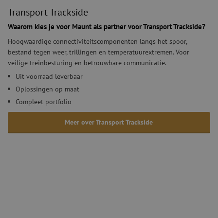
dagen
ge
www.maunt.nl
Transport Trackside
Co
Sc
om
Waarom kies je voor Maunt als partner voor Transport Trackside?
co
va
Hoogwaardige connectiviteitscomponenten langs het spoor,
on
bestand tegen weer, trillingen en temperatuurextremen. Voor
co
va
veilige treinbesturing en betrouwbare communicatie.
Sc
no
Uit voorraad leverbaar
co
Oplossingen op maat
li_gc
5 maanden 4
Wo
LinkedIn
weken
om
Compleet portfolio
Corporation
va
.linkedin.com
sl
ge
Meer over Transport Trackside
co
es
do
Aanbieder
Aanbieder
/
Naam
Naam
Vervaldatum
Omschrijving
Ver
Naam
/
Domein
Aanbieder
/
Domein
Domein
Vervaldatum
Omsch
_ga_Q92C90TD1H
zft-
zsce4753e68f69b42f9a38fe955488705c1
.maunt.nl
.maunt.nl
5 uur 58
Dit cookie wordt
.maunt.nl
1 jaar 1
Deze 
29
sdc
minuten
gebruikt om
maand
gebrui
56 
Aanbieder
/