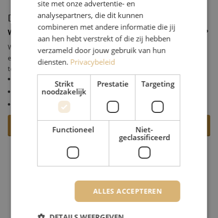
site met onze advertentie- en
analysepartners, die dit kunnen
Defense operations
combineren met andere informatie die jij
Waarom kies je voor Maunt als partner in de defense operations?
aan hen hebt verstrekt of die zij hebben
We leveren hoogwaardige glasvezel- en RF-componenten om
verzameld door jouw gebruik van hun
essentiële connectiviteit en sterke netwerken in de Defensiemarkt
diensten.
Privacybeleid
te waarborgen.
Uit voorraad leverbaar
Strikt
Prestatie
Targeting
noodzakelijk
Oplossingen op maat
Snelle levering
Meer over Defense operations
Functioneel
Niet-
geclassificeerd
ALLES ACCEPTEREN
DETAILS WEERGEVEN
Industrials