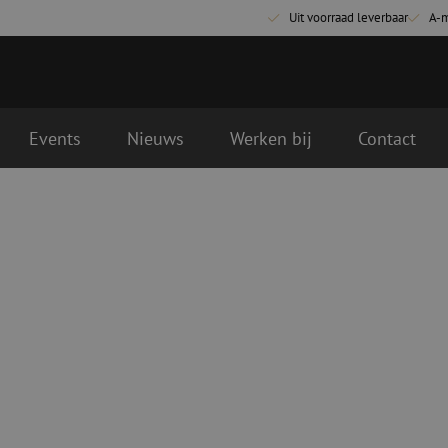
Uit voorraad leverbaar
A-
Events
Nieuws
Werken bij
Contact
Glasvezel aansluitmaterialen
Glasvezel pa
Pigtails
Patchkabels s
Adapters
Patchkabels m
Las benodigdheden
Patchkabels m
Las accessoires
Simplex
Glasvezel gereedschap
Glasvezel rei
Ontmanteling
Droge reinigin
Kniptangen
Vloeistof reini
ctoren
Knijptangen
Reinigingsacce