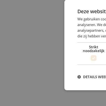
Deze websit
We gebruiken coo
analyseren. We de
analysepartners, 
die zij hebben v
Strikt
noodzakelijk
DETAILS WE
S