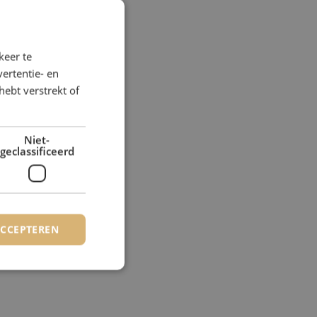
keer te
ertentie- en
hebt verstrekt of
Niet-
geclassificeerd
ACCEPTEREN
rd