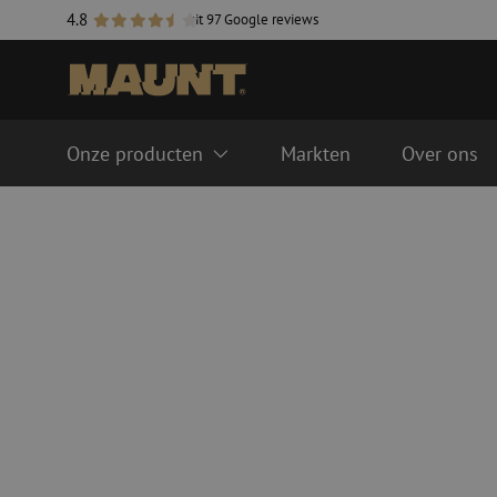
4.8
uit 97 Google reviews
Onze producten
Markten
Over ons
Glasvezel management systemen
Glasvezel kabels
FTTH ODF systeem
Singlemode
LISA ODF systeem
Multimode OM3
Lasmoffen
Multimode OM4
Glasvezel goten
Kabel accessoires
Glasvezel buizen
Duct accessoires
Geleidebuis
Handholes
HDPE
Inline moffen
Multiducts
Koppelingen & conne