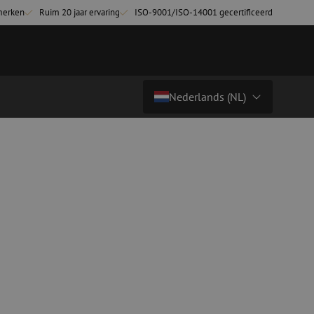
merken
Ruim 20 jaar ervaring
ISO-9001/ISO-14001 gecertificeerd
Nederlands (NL)
Land/Taal
tchkabels
Glasvezel breakoutkabels
inglemode
Breakoutkabels singlemode
Nederlands (NL)
ultimode OM3
ultimode OM4
Nederlands (BE)
English
niging
Glasvezel lasapparatuur
Français
g
Lasapparatuur
Deutsch
ging
Lasapparatuur accessoires
ssoires
Cleavers