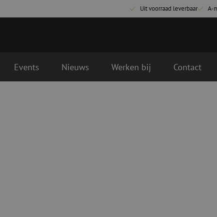
Uit voorraad leverbaar
A-
Events
Nieuws
Werken bij
Contact
Glasvezel aansluitmaterialen
Glasvezel pa
Pigtails
Patchkabels s
Adapters
Patchkabels m
Las benodigdheden
Patchkabels m
Las accessoires
Simplex
Glasvezel gereedschap
Glasvezel rei
Ontmanteling
Droge reinigin
Kniptangen
Vloeistof reini
ctoren
Knijptangen
Reinigingsacce