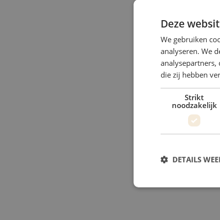
Deze websit
We gebruiken coo
analyseren. We de
analysepartners, 
die zij hebben v
Strikt
noodzakelijk
DETAILS WE
S