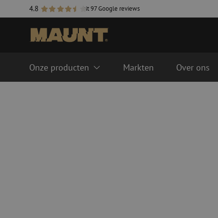
4.8
uit 97 Google reviews
Onze producten
Markten
Over ons
Glasvezel management systemen
Glasvezel kabels
FTTH ODF systeem
Singlemode
LISA ODF systeem
Multimode OM3
Lasmoffen
Multimode OM4
Glasvezel goten
Kabel accessoires
Glasvezel buizen
Duct accessoires
Geleidebuis
Handholes
HDPE
Inline moffen
Multiducts
Koppelingen & conne