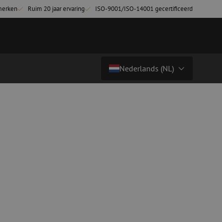
merken
Ruim 20 jaar ervaring
ISO-9001/ISO-14001 gecertificeerd
Nederlands (NL)
Land/Taal
tchkabels
Glasvezel breakoutkabels
inglemode
Breakoutkabels singlemode
Nederlands (NL)
ultimode OM3
ultimode OM4
Nederlands (BE)
English
niging
Glasvezel lasapparatuur
Français
g
Lasapparatuur
Deutsch
ging
Lasapparatuur accessoires
ssoires
Cleavers