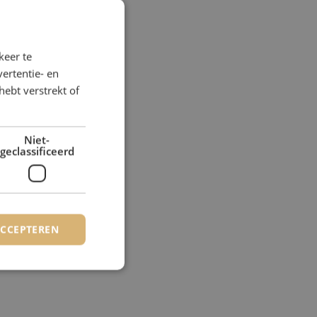
keer te
ertentie- en
hebt verstrekt of
Niet-
geclassificeerd
ACCEPTEREN
rd