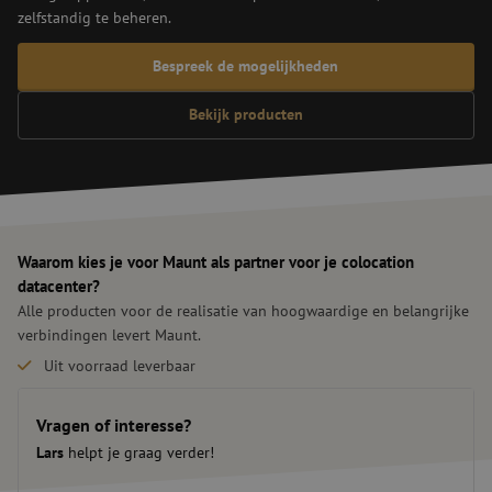
zelfstandig te beheren.
Bespreek de mogelijkheden
Bekijk producten
Waarom kies je voor Maunt als partner voor je colocation
datacenter?
Alle producten voor de realisatie van hoogwaardige en belangrijke
verbindingen levert Maunt.
Uit voorraad leverbaar
Oplossingen op maat
Snelle levering
Vragen of interesse?
Lars
helpt je graag verder!