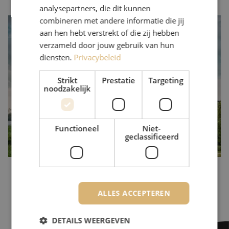
analysepartners, die dit kunnen
combineren met andere informatie die jij
Alles draait om beschikbaarheid
aan hen hebt verstrekt of die zij hebben
Een colocation datacenter is een groot bouwwerk met veel
verzameld door jouw gebruik van hun
vloeroppervlak voor zijn klanten. Daarnaast heeft het een separate
diensten.
Privacybeleid
ruimte waar alle verbindingen vanuit de verschillende operators
binnenkomen. Vanuit deze carrier/meet me room wordt desgewenst
Strikt
Prestatie
Targeting
een infrastructuur aangelegd naar de apparatuurracks van de klant.
noodzakelijk
Alle producten voor de realisatie van deze hoogwaardige en
belangrijke verbindingen levert Maunt.
Functioneel
Niet-
geclassificeerd
ALLES ACCEPTEREN
DETAILS WEERGEVEN