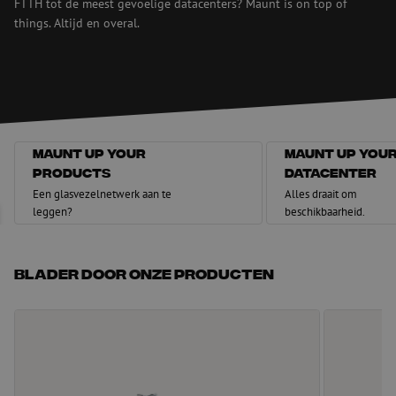
FTTH tot de meest gevoelige datacenters? Maunt is on top of
things. Altijd en overal.
Maunt up your
Maunt up you
products
datacenter
Maunt up your products
Maunt up your datace
Een glasvezelnetwerk aan te
Alles draait om
leggen?
beschikbaarheid.
Blader door onze producten