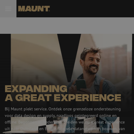
Expanding
a great experience
Bij Maunt piekt service. Ontdek onze grenzeloze ondersteuning
voor data design en supply, naadloos geïntegreerd online en
offline. Begonnen in Nederland, breiden we nu a great experience
uit naar Duitsland en België. Soepele datanetwerken bouwen, van