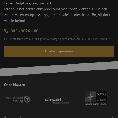
ge
pagesense-
Jeroen helpt je graag verder!
zo
collect.zoho.eu
Jeroen is het eerste aanspreekpunt voor onze klanten. Hij is een
ve
va
zeer ervaren en oplossingsgerichte sales professional. En, hij doet
op
wat ie belooft!
ve
ve
ge
085 - 9026 600
do
vo
CS
De specialisten van Maunt zijn op werkdagen bereikbaar van 08:30 uur tot 17:00 uur.
Re
aa
Contact opnemen
PHPSESSID
Sessie
Co
PHP.net
ge
www.maunt.nl
ap
ba
taa
id
Google Privacy Policy
al
do
wo
Onze klanten
om
ge
te
He
ge
wi
ge
nu
wo