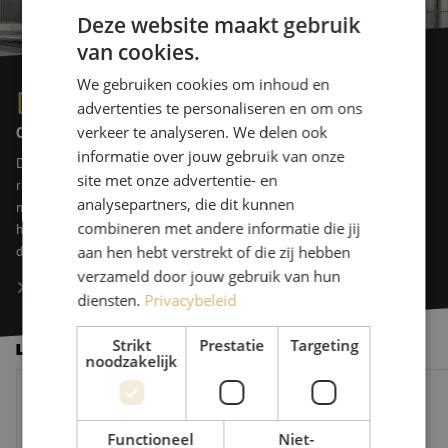
Deze website maakt gebruik
van cookies.
We gebruiken cookies om inhoud en
Dit is Maunt
advertenties te personaliseren en om ons
verkeer te analyseren. We delen ook
On top of things
informatie over jouw gebruik van onze
De perfecte setup voor dataopslag en -verbinding. Die ontwerpt en
site met onze advertentie- en
realiseert Maunt dagelijks op maat. Bedrijven die intensief werken
analysepartners, die dit kunnen
met data voorzien wij van state of the art componenten, om samen
combineren met andere informatie die jij
hun business te versnellen. Maunt is preferred supporter van data
design.
aan hen hebt verstrekt of die zij hebben
verzameld door jouw gebruik van hun
Meer over Maunt
diensten.
Privacybeleid
Strikt
Prestatie
Targeting
Laatste nieuws
noodzakelijk
De glasvezelmarkt verder onder druk: 10 nieuwe vragen aan M
Maunt verwelkomt Vi
Functioneel
Niet-