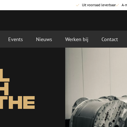
Uit voorraad leverbaar
A-
Events
Nieuws
Werken bij
Contact
Glasvezel aansluitmaterialen
Glasvezel pa
l
Pigtails
Patchkabels s
Adapters
Patchkabels m
H
Las benodigdheden
Patchkabels m
Las accessoires
Simplex
 the
Glasvezel gereedschap
Glasvezel rei
Ontmanteling
Droge reinigin
Kniptangen
Vloeistof reini
ctoren
Knijptangen
Reinigingsacce