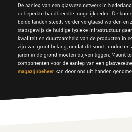
PE
Waarschuwing
De aanleg van een glasvezelnetwerk in Nederland 
onbeperkte bandbreedte mogelijkheden. De komen
Glasvezel blaasapparatuur
Glasvezel test- en
beide landen steeds verder verglaasd worden en z
meetapparatuur
PicoFlow Rapid
stapsgewijs de huidige fysieke infrastructuur gaa
Nanoflow Rapid
Testen
kwaliteit en duurzaamheid van de producten in e
MultiFlow Rapid
Meten
zijn van groot belang, omdat dit soort producten a
MiniFlow Rapid
Inspectie
OTDR
jaren in de grond moeten blijven liggen. Maunt lev
componenten voor de aanleg van een glasvezelne
magazijnbeheer
kan door ons uit handen genome