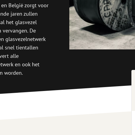
Snijgereedschappen
Reinigingspak
en België zorgt voor
de jaren zullen
Verbruiksmaterialen
Coax
al het glasvezel
Bevestigingsmaterialen
Overspannings
n vervangen. De
Kabelbinders
Coax kabels
en glasvezelnetwerk
Tape
Coax connecto
l snel tientallen
Overige verbruiksmaterialen
Coax gereedsc
ert alle
twerk en ook het
n worden.