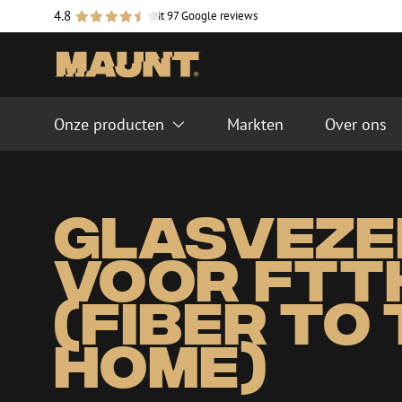
4.8
uit 97 Google reviews
Onze producten
Markten
Over ons
Glasvezel management systemen
Glasvezel kabels
Glasveze
FTTH ODF systeem
Singlemode
LISA ODF systeem
Multimode OM3
voor FTT
Lasmoffen
Multimode OM4
Glasvezel goten
Kabel accessoires
(fiber to
Glasvezel buizen
Duct accessoires
home)
Geleidebuis
Handholes
HDPE
Inline moffen
Multiducts
Koppelingen & conne