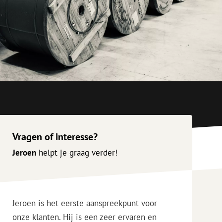
ketten
Specialty lasapparatuur
Tweedehands apparatuur
beveiliging
Tweedehands lasapparatuur
Tweedehands blaasapparatuur
ren
hap
Vragen of interesse?
Jeroen
helpt je graag verder!
Jeroen is het eerste aanspreekpunt voor
onze klanten. Hij is een zeer ervaren en