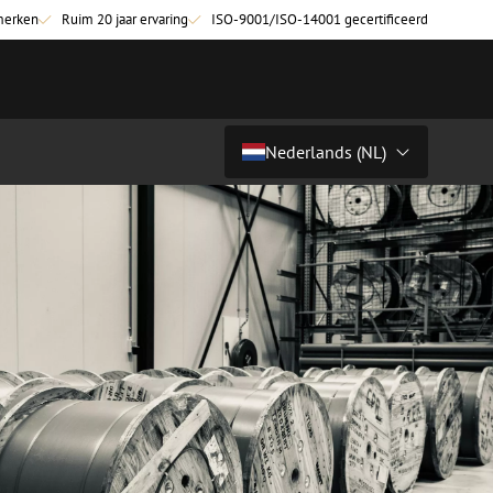
merken
Ruim 20 jaar ervaring
ISO-9001/ISO-14001 gecertificeerd
Nederlands (NL)
Land/Taal
tchkabels
Glasvezel breakoutkabels
inglemode
Breakoutkabels singlemode
Nederlands (NL)
ultimode OM3
ultimode OM4
Nederlands (BE)
English
niging
Glasvezel lasapparatuur
Français
g
Lasapparatuur
Deutsch
ging
Lasapparatuur accessoires
ssoires
Cleavers