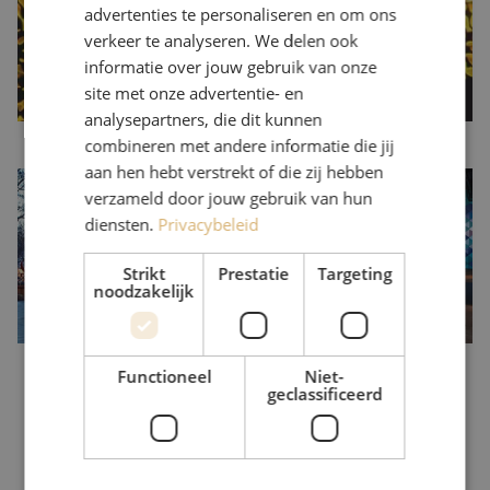
advertenties te personaliseren en om ons
verkeer te analyseren. We delen ook
informatie over jouw gebruik van onze
site met onze advertentie- en
analysepartners, die dit kunnen
combineren met andere informatie die jij
aan hen hebt verstrekt of die zij hebben
verzameld door jouw gebruik van hun
Locatie
Data Day #4 vond plaats bij The Boathouse in Rotterdam. The
diensten.
Privacybeleid
Boathouse is een sfeervolle locatie in het Kralingse Bos. Het glazen
gebouw geeft een prachtig uitzicht over de Kralingse Plas en is
Strikt
Prestatie
Targeting
noodzakelijk
stoer qua uitstraling.
Functioneel
Niet-
geclassificeerd