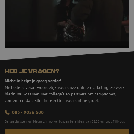
ge
do
vo
CS
Re
aa
PHPSESSID
Sessie
Co
PHP.net
ge
www.maunt.nl
ap
ba
taa
id
Google Privacy Policy
al
do
wo
Heb je vragen?
om
ge
te
Michelle helpt je graag verder!
He
Michelle is verantwoordelijk voor onze online marketing. Ze werkt
ge
wi
hierin nauw samen met collega’s en partners om campagnes,
ge
nu
content en data slim in te zetten voor online groei.
wo
ka
085 - 9026 600
vo
ee
vo
De specialisten van Maunt zijn op werkdagen bereikbaar van 08:30 uur tot 17:00 uur.
be
ee
st