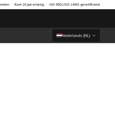
merken
Ruim 20 jaar ervaring
ISO-9001/ISO-14001 gecertificeerd
Nederlands (NL)
Land/Taal
tchkabels
Glasvezel breakoutkabels
inglemode
Breakoutkabels singlemode
Nederlands (NL)
ultimode OM3
ultimode OM4
Nederlands (BE)
English
niging
Glasvezel lasapparatuur
Français
g
Lasapparatuur
Deutsch
ging
Lasapparatuur accessoires
ssoires
Cleavers