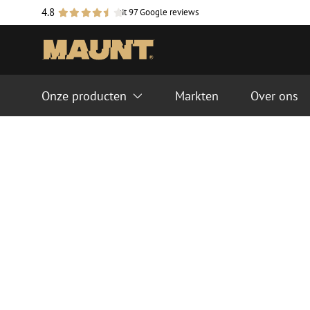
4.8
uit 97 Google reviews
Onze producten
Markten
Over ons
Glasvezel management systemen
Glasvezel kabels
FTTH ODF systeem
Singlemode
LISA ODF systeem
Multimode OM3
Lasmoffen
Multimode OM4
Glasvezel goten
Kabel accessoires
Glasvezel buizen
Duct accessoires
Geleidebuis
Handholes
HDPE
Inline moffen
Multiducts
Koppelingen & conne