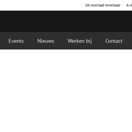
Uit voorraad leverbaar
A-
Events
Nieuws
Werken bij
Contact
Glasvezel aansluitmaterialen
Glasvezel pa
Pigtails
Patchkabels s
Adapters
Patchkabels m
Las benodigdheden
Patchkabels m
Las accessoires
Simplex
Glasvezel gereedschap
Glasvezel rei
Ontmanteling
Droge reinigin
Kniptangen
Vloeistof reini
ctoren
Knijptangen
Reinigingsacce