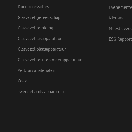
Naam
Duct accessoires
Evenement
Naam
Aanbieder
Naam
zsce4753e68f69b42
/
Domein
Aanb
Naam
_ga_Q92C90TD1H
Glasvezel gereedschap
Dome
Nieuws
fp_user_id
zft-
.maunt.nl
sdc
lidc
Micr
Glasvezel reiniging
Meest gezo
drscc
zabHMBucket
Corp
.link
Glasvezel lasapparatuur
ESG Rapport
zps-tgr-dts
bcookie
Micr
Corp
Glasvezel blaasapparatuur
.link
Glasvezel test- en meetapparatuur
_gcl_au
Goog
.maun
uesign
Verbruiksmaterialen
Coax
IDE
Goog
.doub
Tweedehands apparatuur
_ga
test_cookie
Goog
.doub