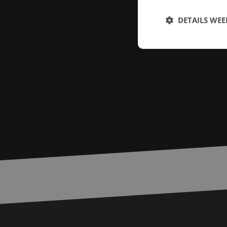
DETAILS WE
S
Strikt noodzakelijke
accountbeheer. De we
Naam
zfccn
PHPSESSID
LS_CSRF_TOKEN