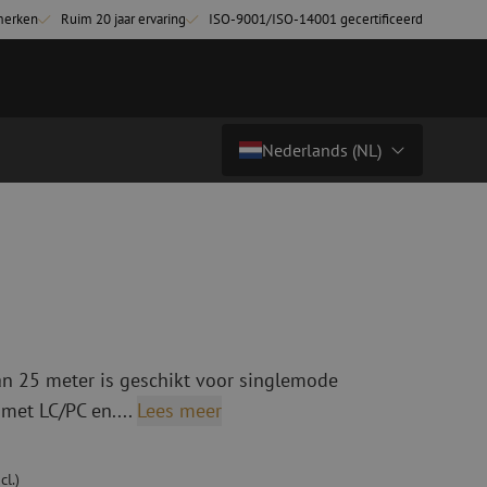
merken
Ruim 20 jaar ervaring
ISO-9001/ISO-14001 gecertificeerd
Nederlands (NL)
€ 21,33
excl. btw (€ 25,81 incl.)
Land/Taal
tchkabels
Glasvezel breakoutkabels
inglemode
Breakoutkabels singlemode
Nederlands (NL)
ultimode OM3
ultimode OM4
Nederlands (BE)
English
n 25 meter is geschikt voor singlemode
niging
Glasvezel lasapparatuur
Français
met LC/PC en....
Lees meer
g
Lasapparatuur
Deutsch
ging
Lasapparatuur accessoires
ssoires
Cleavers
cl.)