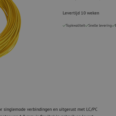
Snijgereedschappen
Reinigingspak
Levertijd 10 weken
Verbruiksmaterialen
Coax
Bevestigingsmaterialen
Overspannings
Topkwaliteit
Snelle levering
Kabelbinders
Coax kabels
Tape
Coax connecto
Overige verbruiksmaterialen
Coax gereedsc
or singlemode verbindingen en uitgerust met LC/PC