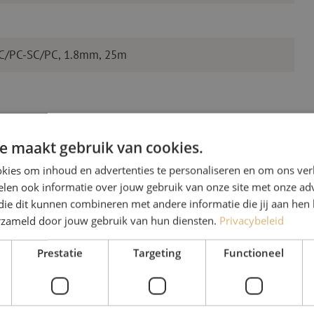
LC/PC-SC/PC, 1.8mm, 25m
e maakt gebruik van cookies.
kies om inhoud en advertenties te personaliseren en om ons ver
len ook informatie over jouw gebruik van onze site met onze adv
die dit kunnen combineren met andere informatie die jij aan hen 
Heb je vr
erzameld door jouw gebruik van hun diensten.
Privacybeleid
Prestatie
Targeting
Functioneel
Michelle helpt je graag ve
Michelle is samen met Jer
voor onze klanten. Met v