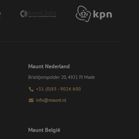
op een website
momenteel is
d van de site.
eid te maken
or de website, om
 het gebruik van
e Request Forgery
 ervoor dat
op een website
momenteel is
d van de site.
Maunt Nederland
voor een veilige
, het verbeteren van
Brieltjenspolder 20, 4921 PJ Made
door het voorkomen
nvallen.
+31 (0)85 - 9026 600
ie-Script.com-
oekers te
info@maunt.nl
-Script.com is
en op te slaan voor
iële doeleinden
Maunt België