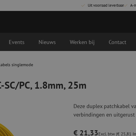
Uit voorraad leverbaar
A-
Events
Nieuws
Werken bij
Contact
 25m
kabels singlemode
Glasvezel aansluitmaterialen
Glasvezel pa
Pigtails
Patchkabels s
PC-SC/PC, 1.8mm, 25m
Adapters
Patchkabels m
Las benodigdheden
Patchkabels m
Las accessoires
Simplex
Deze duplex patchkabel va
Glasvezel gereedschap
Glasvezel rei
verbindingen en uitgerust 
Ontmanteling
Droge reinigin
Kniptangen
Vloeistof reini
€ 21,33
ctoren
Knijptangen
Reinigingsacce
Excl. btw (€ 25,81 In