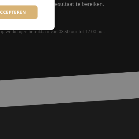
in om samen het beste resultaat te bereiken.
ACCEPTEREN
 op werkdagen bereikbaar van 08:30 uur tot 17:00 uur.
rd
elding en
voor een veilige
, het verbeteren van
door het voorkomen
nvallen.
basis van de PHP-
ene doeleinden die
erssessies te
een willekeurig
ikt, kan specifiek
eld is het behouden
ker tussen pagina's.
e Request Forgery
 ervoor dat