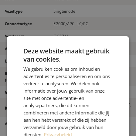
Vezeltype
Singlemode
Connectortype
E2000/APC - LC/PC
Vezelsoort
G.657A1
Aantal vezels
Simplex
Deze website maakt gebruik
van cookies.
Lengte
21m
We gebruiken cookies om inhoud en
Buitendiameter
advertenties te personaliseren en om ons
2.0
(mm)
verkeer te analyseren. We delen ook
informatie over jouw gebruik van onze
Grade
B
site met onze advertentie- en
Patchkabel simplex SM, E2000/APC-LC/PC,
analysepartners, die dit kunnen
Itemnaam
2.0mm, 21m
combineren met andere informatie die jij
aan hen hebt verstrekt of die zij hebben
Artikelnummer
M20000467
verzameld door jouw gebruik van hun
diensten.
Privacybeleid