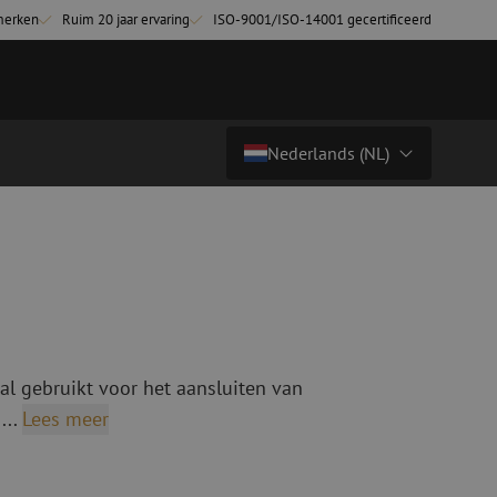
merken
Ruim 20 jaar ervaring
ISO-9001/ISO-14001 gecertificeerd
Nederlands (NL)
€ 4,04
excl. btw (€ 4,89 incl.)
Land/Taal
tchkabels
Glasvezel breakoutkabels
inglemode
Breakoutkabels singlemode
Nederlands (NL)
ultimode OM3
ultimode OM4
Nederlands (BE)
English
al gebruikt voor het aansluiten van
niging
Glasvezel lasapparatuur
Français
...
Lees meer
g
Lasapparatuur
Deutsch
ging
Lasapparatuur accessoires
ssoires
Cleavers