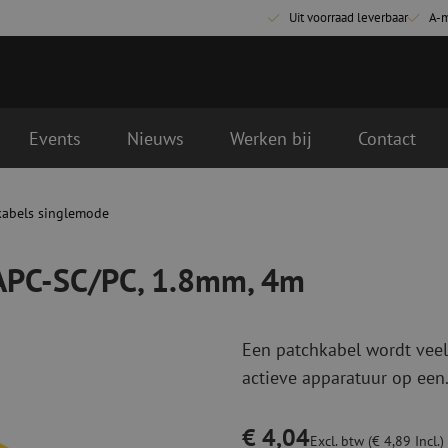
Uit voorraad leverbaar
A-
Events
Nieuws
Werken bij
Contact
m, 4m
gende werkdag geleverd
kabels singlemode
Glasvezel aansluitmaterialen
Glasvezel pa
Pigtails
Patchkabels s
/APC-SC/PC, 1.8mm, 4m
Adapters
Patchkabels m
Las benodigdheden
Patchkabels m
Las accessoires
Simplex
Een patchkabel wordt veel
Glasvezel gereedschap
Glasvezel rei
actieve apparatuur op een.
Ontmanteling
Droge reinigin
Kniptangen
Vloeistof reini
€ 4,04
ctoren
Knijptangen
Reinigingsacce
Excl. btw (€ 4,89 Incl.)