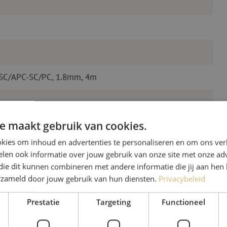
 SC/APC-SC/PC, 1.8mm, 4m
e maakt gebruik van cookies.
kies om inhoud en advertenties te personaliseren en om ons ver
len ook informatie over jouw gebruik van onze site met onze adv
die dit kunnen combineren met andere informatie die jij aan hen 
erzameld door jouw gebruik van hun diensten.
Privacybeleid
Heb je vr
Prestatie
Targeting
Functioneel
Michelle helpt je graag ve