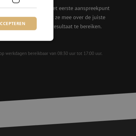
oen, Julia en Isabelle het eerste aanspreekpunt
eel enthousiasme denkt ze mee over de juiste
ACCEPTEREN
in om samen het beste resultaat te bereiken.
 op werkdagen bereikbaar van 08:30 uur tot 17:00 uur.
rd
elding en
voor een veilige
, het verbeteren van
door het voorkomen
nvallen.
basis van de PHP-
ene doeleinden die
erssessies te
een willekeurig
ikt, kan specifiek
eld is het behouden
ker tussen pagina's.