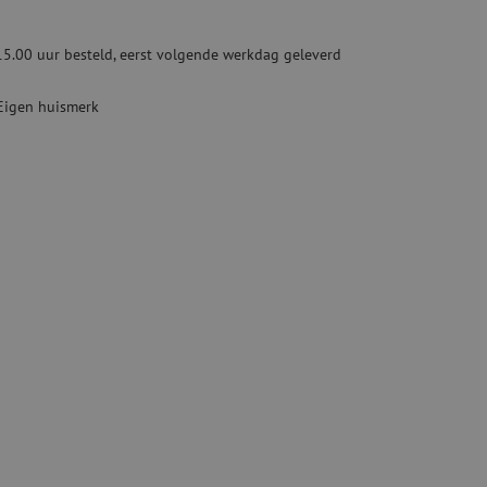
ketten
Specialty lasapparatuur
15.00 uur besteld, eerst volgende werkdag geleverd
Tweedehands apparatuur
beveiliging
Tweedehands lasapparatuur
Eigen huismerk
Tweedehands blaasapparatuur
ren
hap