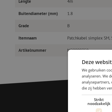
Lengte
4m
Buitendiameter (mm)
1.8
Grade
B
Itemnaam
Patchkabel simplex SM,
Artikelnummer
M20000350
Deze websit
We gebruiken coo
analyseren. We de
analysepartners, 
die zij hebben v
Strikt
noodzakelijk