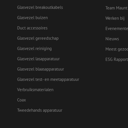
Glasvezel breakoutkabels
Team Maunt
Naam
Glasvezel buizen
Werken bij
Naam
Aanbieder
Naam
zsce4753e68f69b42
/
Domein
Aanb
Naam
_ga_Q92C90TD1H
Duct accessoires
Dome
Evenement
fp_user_id
zft-
.maunt.nl
sdc
lidc
Micr
Glasvezel gereedschap
Nieuws
drscc
zabHMBucket
Corp
.link
Glasvezel reiniging
Meest gezo
zps-tgr-dts
bcookie
Micr
Corp
Glasvezel lasapparatuur
ESG Rapport
.link
Glasvezel blaasapparatuur
_gcl_au
Goog
.maun
uesign
Glasvezel test- en meetapparatuur
Verbruiksmaterialen
IDE
Goog
.doub
Coax
_ga
Tweedehands apparatuur
test_cookie
Goog
.doub