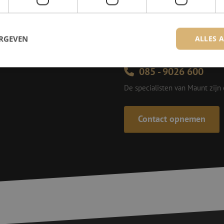
Michelle is samen met Jer
voor onze klanten. Met v
ERGEVEN
ALLES 
oplossing en zet ze zich 
085 - 9026 600
De specialisten van Maunt zijn
trikt noodzakelijk
Prestatie
Targeting
Functioneel
Niet-geclassificee
 cookies maken de kernfunctionaliteiten van de website mogelijk, zoals gebruikersaanm
bsite kan niet goed worden gebruikt zonder de strikt noodzakelijke cookies.
Contact opnemen
Aanbieder
/
Domein
Vervaldatum
Omschrijving
Sessie
Deze cookie wordt gebruikt om te zorgen 
Zoho
indiening van formulieren op de website
pagesense-
de veiligheid en de gebruikerservaring 
collect.zoho.eu
van CSRF (Cross-Site Request Forgery) aa
Sessie
Cookie gegenereerd door applicaties op 
PHP.net
taal. Dit is een identificator voor algem
www.maunt.nl
wordt gebruikt om variabelen van gebruik
onderhouden. Het is normaal gesproken 
gegenereerd nummer, hoe het wordt gebru
zijn voor de site, maar een goed voorbe
van een ingelogde status voor een gebrui