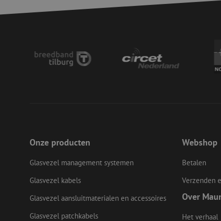
LS_CSRF_TOKEN
__cf_bm
LS_CSRF_TOKEN
zfccn
Onze producten
Webshop
Glasvezel management systemen
Betalen
CookieScriptConse
Glasvezel kabels
Verzenden e
Over Mau
Glasvezel aansluitmaterialen en accessoires
li_gc
Glasvezel patchkabels
Het verhaal