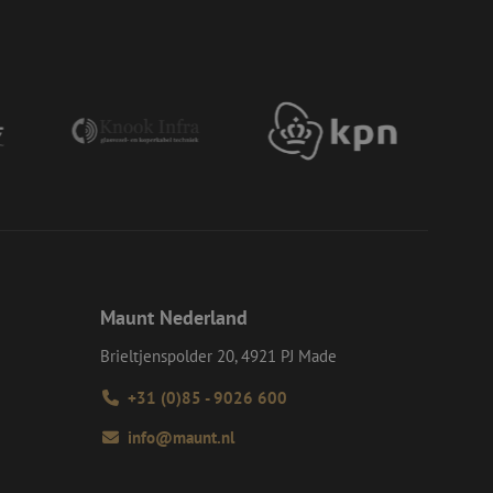
e Request Forgery
 ervoor dat
op een website
momenteel is
d van de site.
eid te maken
or de website, om
 het gebruik van
e Request Forgery
 ervoor dat
op een website
momenteel is
d van de site.
voor een veilige
, het verbeteren van
Maunt Nederland
door het voorkomen
nvallen.
Brieltjenspolder 20, 4921 PJ Made
ie-Script.com-
oekers te
+31 (0)85 - 9026 600
-Script.com is
info@maunt.nl
en op te slaan voor
iële doeleinden