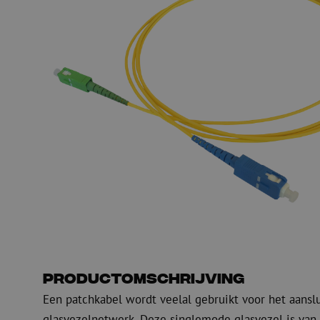
PE
Waarschuwing
Glasvezel blaasapparatuur
Glasvezel test- en
meetapparatuur
PicoFlow Rapid
Nanoflow Rapid
Testen
MultiFlow Rapid
Meten
MiniFlow Rapid
Inspectie
OTDR
Productomschrijving
Een patchkabel wordt veelal gebruikt voor het aansl
glasvezelnetwerk. Deze singlemode glasvezel is van 