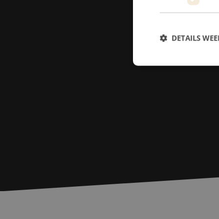
DETAILS WE
S
Strikt noodzakelijke
accountbeheer. De we
Naam
zfccn
PHPSESSID