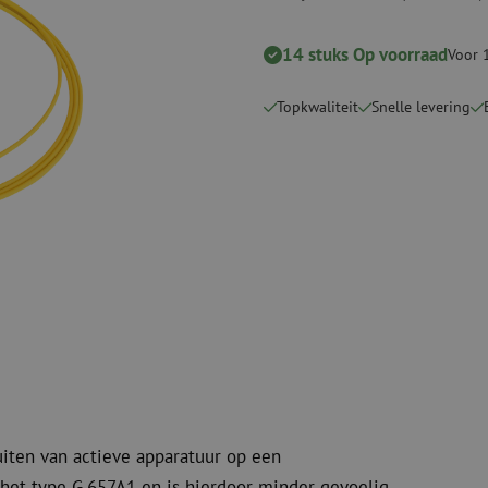
Snijgereedschappen
Reinigingspak
14 stuks Op voorraad
Voor 
Verbruiksmaterialen
Coax
Bevestigingsmaterialen
Overspannings
Topkwaliteit
Snelle levering
Kabelbinders
Coax kabels
Tape
Coax connecto
Overige verbruiksmaterialen
Coax gereedsc
uiten van actieve apparatuur op een
het type G.657A1 en is hierdoor minder gevoelig