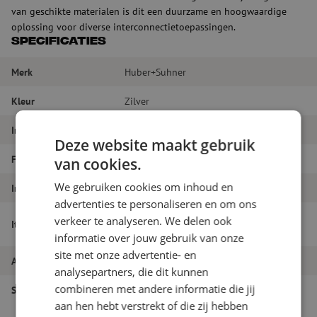
van geschikte materialen is dit een duurzame en hoogwaardige
oplossing voor diverse interconnectietoepassingen.
Specificaties
Merk
Huber+Suhner
Kleur
Zilver
Impedantie
50 Ω
Deze website maakt gebruik
Frequentiebereik
11 GHz
van cookies.
We gebruiken cookies om inhoud en
Interface
TNC plug (male)
advertenties te personaliseren en om ons
Adapter, 50 Ohm, TNC/male-SMA/female,
verkeer te analyseren. We delen ook
Itemnaam
Huber+Suhner (33_TNC-SMA-50-1/1_UE)
informatie over jouw gebruik van onze
site met onze advertentie- en
Artikelnummer
M6000214
analysepartners, die dit kunnen
combineren met andere informatie die jij
Soort product
Adapters
aan hen hebt verstrekt of die zij hebben