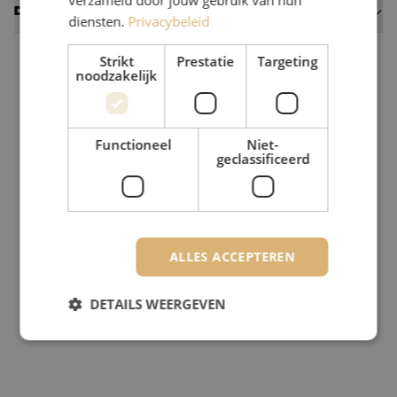
verzameld door jouw gebruik van hun
Datasheets
diensten.
Privacybeleid
Strikt
Prestatie
Targeting
noodzakelijk
Functioneel
Niet-
geclassificeerd
ALLES ACCEPTEREN
DETAILS WEERGEVEN
Strikt noodzakelijk
Prestatie
Targeting