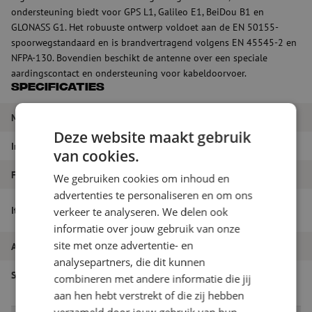
ondersteuning biedt voor GPS L1, Galileo E1, BeiDou B1 en
GLONASS G1. Het robuuste ontwerp voldoet aan de EN 50155-
spoorwegstandaard en is brandvertragend volgens EN 45545-2 en
NFPA-130. Bovendien beschikt de antenne over een speciale
aardingscontact en ondersteuning voor kabeldoorvoer.
Specificaties
Merk
Huber+Suhner
Deze website maakt gebruik
Impedantie
50 Ω
van cookies.
Frequentiebereik
380 - 6425 MHz
We gebruiken cookies om inhoud en
advertenties te personaliseren en om ons
Sencity Rail antenne, GNSS/LNA,
Itemnaam
verkeer te analyseren. We delen ook
Huber+Suhner
informatie over jouw gebruik van onze
site met onze advertentie- en
Artikelnummer
M6000133
analysepartners, die dit kunnen
Soort product
Voertuig antennes
combineren met andere informatie die jij
aan hen hebt verstrekt of die zij hebben