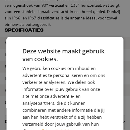
vermogenshoek van 90° verticaal en 135° horizontaal, wat zorgt
voor een stabiele signaaloverdracht in een breed gebied. Dankzij
zijn IP66- en IP67-classificaties is de antenne ideaal voor zowel
binnen- als buitengebruik
Specificaties
Merk
Huber+Suhner
Deze website maakt gebruik
Impedantie
50 Ω
van cookies.
Frequentiebereik
865 - 870 MHz
We gebruiken cookies om inhoud en
advertenties te personaliseren en om ons
Itemnaam
Sencity Spot-s antenne, Huber+Suhner
verkeer te analyseren. We delen ook
informatie over jouw gebruik van onze
Artikelnummer
M6000290
site met onze advertentie- en
Soort product
Communicatie antennes
analysepartners, die dit kunnen
combineren met andere informatie die jij
aan hen hebt verstrekt of die zij hebben
Datasheets
verzameld door jouw gebruik van hun