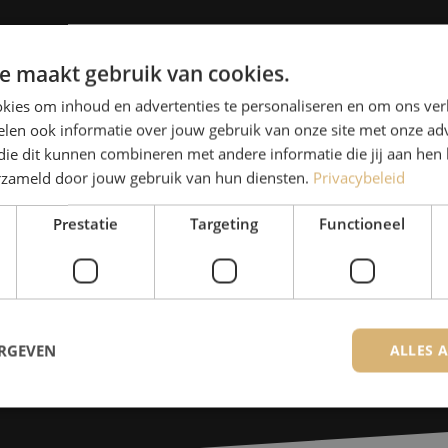
Heb je vr
e maakt gebruik van cookies.
Michelle helpt je graag ve
kies om inhoud en advertenties te personaliseren en om ons ver
Michelle is samen met Jer
len ook informatie over jouw gebruik van onze site met onze adv
die dit kunnen combineren met andere informatie die jij aan hen 
voor onze klanten. Met v
erzameld door jouw gebruik van hun diensten.
Privacybeleid
oplossing en zet ze zich 
Prestatie
Targeting
Functioneel
085 - 9026 600
De specialisten van Maunt zijn
Contact opnemen
ERGEVEN
ALLES 
trikt noodzakelijk
Prestatie
Targeting
Functioneel
Niet-geclassificee