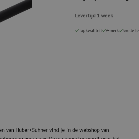
Verbruiksmaterialen
Coax
Bevestigingsmaterialen
Levertijd 1 week
Overspannings
Kabelbinders
Coax kabels
Tape
Coax connecto
Topkwaliteit
A-merk
Snelle l
Overige verbruiksmaterialen
Coax gereedsc
en van Huber+Suhner vind je in de webshop van
ontworpen voor coax. Deze connector wordt over het