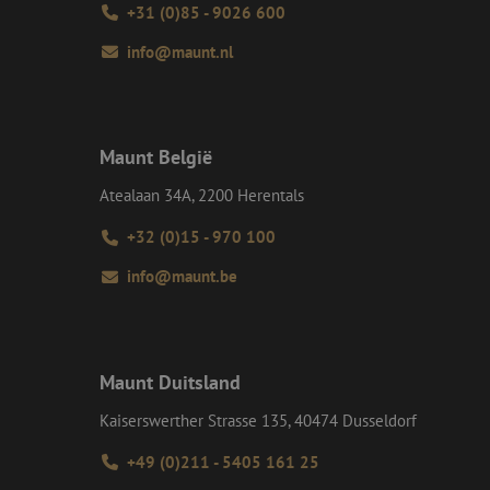
e Request Forgery
+31 (0)85 - 9026 600
 ervoor dat
op een website
info@maunt.nl
momenteel is
d van de site.
voor een veilige
, het verbeteren van
door het voorkomen
nvallen.
Maunt België
ie-Script.com-
oekers te
Atealaan 34A, 2200 Herentals
-Script.com is
+32 (0)15 - 970 100
en op te slaan voor
iële doeleinden
info@maunt.be
Omschrijving
Maunt Duitsland
lytics om de
p te slaan telkens
Kaiserswerther Strasse 135, 40474 Dusseldorf
oogle Maps. Het
 de goede werking
segmenteren voor
+49 (0)211 - 5405 161 25
te.