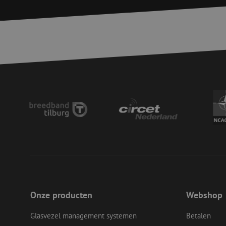
Strikt noodzakelijke
accountbeheer. De we
Naam
zfccn
PHPSESSID
LS_CSRF_TOKEN
__cf_bm
Onze producten
Webshop
Glasvezel management systemen
Betalen