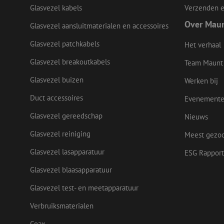
LS_CSRF_TOKEN
Glasvezel kabels
Verzenden e
Over Mau
Glasvezel aansluitmaterialen en accessoires
Glasvezel patchkabels
Het verhaal
zfccn
Glasvezel breakoutkabels
Team Maunt
Glasvezel buizen
Werken bij
CookieScriptConse
Duct accessoires
Evenement
Glasvezel gereedschap
li_gc
Nieuws
Glasvezel reiniging
Meest gezo
Glasvezel lasapparatuur
ESG Rapport
Naam
Naam
Aanbieder
Glasvezel blaasapparatuur
Naam
zsce4753e68f69b42
/
Domein
Aanb
Naam
_ga_Q92C90TD1H
Dome
Glasvezel test- en meetapparatuur
fp_user_id
zft-
.maunt.nl
sdc
lidc
Micr
drscc
zabHMBucket
Verbruiksmaterialen
Corp
.link
Coax