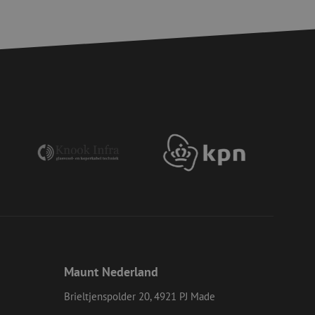
elding en
voor een veilige
, het verbeteren van
door het voorkomen
nvallen.
basis van de PHP-
ene doeleinden die
erssessies te
een willekeurig
ikt, kan specifiek
eld is het behouden
ker tussen pagina's.
e Request Forgery
 ervoor dat
op een website
momenteel is
d van de site.
eid te maken
Maunt Nederland
or de website, om
 het gebruik van
Brieltjenspolder 20, 4921 PJ Made