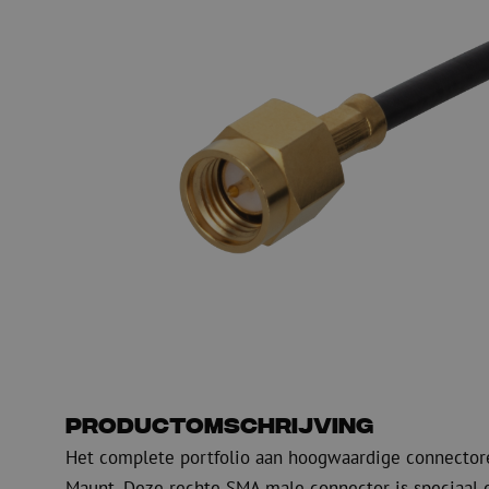
Glasvezel blaasapparatuur
Glasvezel test- en
meetapparatuur
PicoFlow Rapid
Nanoflow Rapid
Testen
MultiFlow Rapid
Meten
MiniFlow Rapid
Inspectie
OTDR
Productomschrijving
Het complete portfolio aan hoogwaardige connector
Maunt. Deze rechte SMA male connector is speciaal 