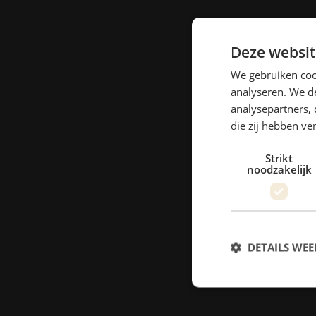
Deze websit
We gebruiken coo
analyseren. We de
analysepartners, 
die zij hebben v
Strikt
noodzakelijk
DETAILS WE
S