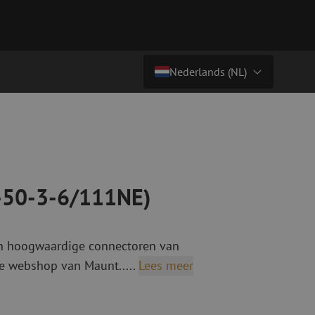
Nederlands (NL)
Prijs op aanvraag
Land/Taal
tchkabels
Glasvezel breakoutkabels
inglemode
Breakoutkabels singlemode
Nederlands (NL)
ultimode OM3
ultimode OM4
Nederlands (BE)
A-50-3-6/111NE)
English
niging
Glasvezel lasapparatuur
Français
an hoogwaardige connectoren van
g
Lasapparatuur
Deutsch
e webshop van Maunt.....
Lees meer
ging
Lasapparatuur accessoires
ssoires
Cleavers
ketten
Specialty lasapparatuur