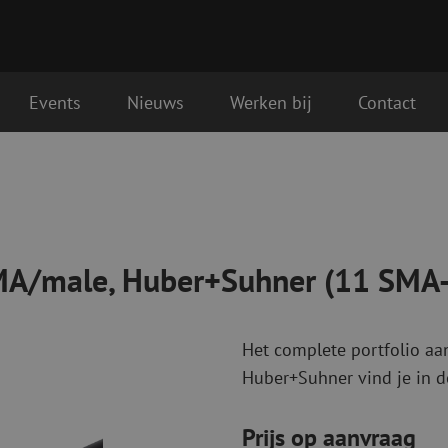
Events
Nieuws
Werken bij
Contact
+Suhner (11 SMA-50-3-6/111NE)
Glasvezel aansluitmaterialen
Glasvezel pa
Pigtails
Patchkabels s
Adapters
Patchkabels m
Las benodigdheden
Patchkabels m
 SMA/male, Huber+Suhner (11 SM
Las accessoires
Simplex
Glasvezel gereedschap
Glasvezel rei
Het complete portfolio a
Ontmanteling
Droge reinigin
Huber+Suhner vind je in d
Kniptangen
Vloeistof reini
ctoren
Knijptangen
Reinigingsacce
Snijgereedschappen
Reinigingspak
Prijs op aanvraag