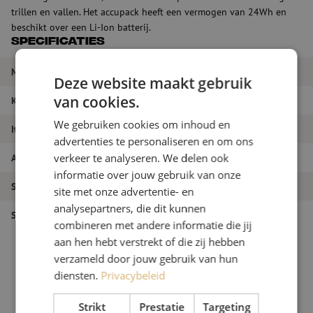
trillen en vallen. Het accupack heeft een vermogen van 24Wh en
beschikt over een Li-Ion batterij.
Specificaties
Merk
Milwaukee
Deze website maakt gebruik
van cookies.
Kleur
Rood + Zwart
We gebruiken cookies om inhoud en
Itemnaam
Accupack 12 volt, 2.0AH, Milwaukee
advertenties te personaliseren en om ons
verkeer te analyseren. We delen ook
Artikelnummer
M00002413
informatie over jouw gebruik van onze
Soort product
Gereedschap
site met onze advertentie- en
analysepartners, die dit kunnen
Soort gereedschap
Soldeergereedschap
combineren met andere informatie die jij
aan hen hebt verstrekt of die zij hebben
verzameld door jouw gebruik van hun
diensten.
Privacybeleid
Strikt
Prestatie
Targeting