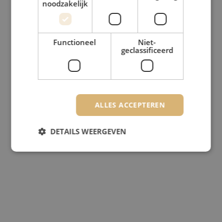
noodzakelijk
Functioneel
Niet-
geclassificeerd
ALLES ACCEPTEREN
DETAILS WEERGEVEN
Strikt noodzakelijk
Prestatie
Targeting
Functioneel
Niet-geclassificeerd
Strikt noodzakelijke cookies maken de
kernfunctionaliteiten van de website mogelijk, zoals
gebruikersaanmelding en accountbeheer. De