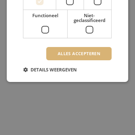
Functioneel
Niet-
geclassificeerd
ALLES ACCEPTEREN
DETAILS WEERGEVEN
Strikt noodzakelijk
Prestatie
Targeting
Functioneel
Niet-geclassificeerd
Strikt noodzakelijke cookies maken de
kernfunctionaliteiten van de website mogelijk, zoals
gebruikersaanmelding en accountbeheer. De
website kan niet goed worden gebruikt zonder de
strikt noodzakelijke cookies.