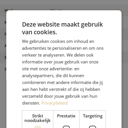
Merk
Maunt
Kleur
Wit
Deze website maakt gebruik
van cookies.
Itemnaam
Soldeertin, 1.0mm, Stannol
We gebruiken cookies om inhoud en
Artikelnummer
M00002406
advertenties te personaliseren en om ons
verkeer te analyseren. We delen ook
Soort product
Gereedschap
informatie over jouw gebruik van onze
site met onze advertentie- en
Soort gereedschap
Soldeergereedschap
analysepartners, die dit kunnen
combineren met andere informatie die jij
aan hen hebt verstrekt of die zij hebben
verzameld door jouw gebruik van hun
diensten.
Privacybeleid
Strikt
Prestatie
Targeting
noodzakelijk