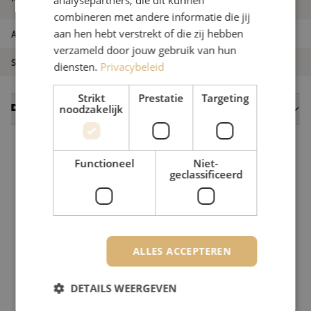
Huber+Suhner
combineren met andere informatie die jij
aan hen hebt verstrekt of die zij hebben
Artikelnummer
M6000180
verzameld door jouw gebruik van hun
Soort product
Kabels
diensten.
Privacybeleid
Strikt
Prestatie
Targeting
noodzakelijk
Datasheets
Functioneel
Niet-
geclassificeerd
ALLES ACCEPTEREN
DETAILS WEERGEVEN