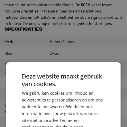
antenne- en communicatieverbindingen. De RG58-kabel levert
robuuste prestaties in toepassingen zoals basisstations,
radiozenders en CB-radio’s, en biedt betrouwbare signaaloverdracht
in industriële omgevingen met elektromagnetische storingen.
Specificaties
Merk
Huber+Suhner
Kleur
Zwart
Buitendiameter
4.95
(mm)
Deze website maakt gebruik
Impedantie
50 Ω
van cookies.
We gebruiken cookies om inhoud en
Frequentiebereik
1 GHz
advertenties te personaliseren en om ons
Cable entry outer
verkeer te analyseren. We delen ook
RG 58
contact
informatie over jouw gebruik van onze
site met onze advertentie- en
Coax kabel, 50 Ohm, RG 58_C/U, zwart,
Itemnaam
analysepartners, die dit kunnen