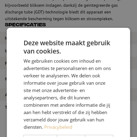
bijvoorbeeld bliksem inslagen. dankzij de geïntegreerde gas
discharge tube (GDT)-technologie biedt dit apparaat een
uitstekende bescherming tegen bliksem en stroompieken.
Specificaties
Merk
Huber+Suhner
Deze website maakt gebruik
van cookies.
Impedantie
50 Ω
We gebruiken cookies om inhoud en
Frequentiebereik
0 - 2500 MHz
advertenties te personaliseren en om ons
verkeer te analyseren. We delen ook
Coaxiale overspanningsbeveiliging, GDT
Itemnaam
technology up to 2.5 GHz
informatie over jouw gebruik van onze
site met onze advertentie- en
Artikelnummer
M6000203
analysepartners, die dit kunnen
combineren met andere informatie die jij
Type product
Coax overspanningsbeveiliging
aan hen hebt verstrekt of die zij hebben
verzameld door jouw gebruik van hun
diensten.
Privacybeleid