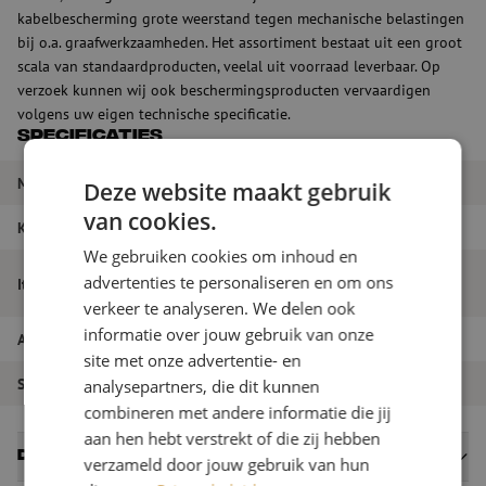
kabelbescherming grote weerstand tegen mechanische belastingen
bij o.a. graafwerkzaamheden. Het assortiment bestaat uit een groot
scala van standaardproducten, veelal uit voorraad leverbaar. Op
verzoek kunnen wij ook beschermingsproducten vervaardigen
volgens uw eigen technische specificatie.
Specificaties
Merk
Maunt
Deze website maakt gebruik
van cookies.
Kleur
Oranje
We gebruiken cookies om inhoud en
Afdekband glasvezel, 150x2.0mm, rol
advertenties te personaliseren en om ons
Itemnaam
40m, oranje
verkeer te analyseren. We delen ook
informatie over jouw gebruik van onze
Artikelnummer
M00000123
site met onze advertentie- en
Soort product
Waarschuwing
analysepartners, die dit kunnen
combineren met andere informatie die jij
aan hen hebt verstrekt of die zij hebben
Datasheets
verzameld door jouw gebruik van hun