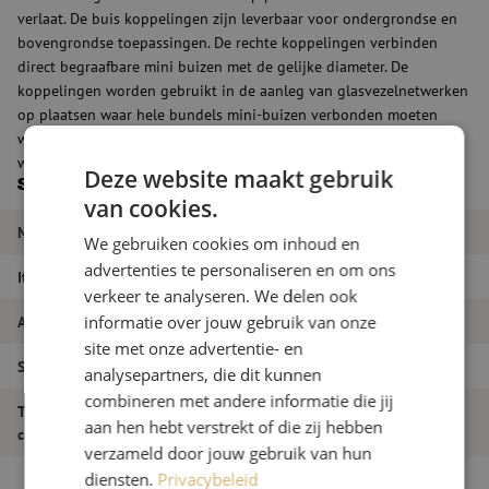
verlaat. De buis koppelingen zijn leverbaar voor ondergrondse en
bovengrondse toepassingen. De rechte koppelingen verbinden
direct begraafbare mini buizen met de gelijke diameter. De
koppelingen worden gebruikt in de aanleg van glasvezelnetwerken
op plaatsen waar hele bundels mini-buizen verbonden moeten
worden of daar waar een aftakking naar een klantlocatie moet
worden gemaakt.
Deze website maakt gebruik
Specificaties
van cookies.
Merk
Maunt
We gebruiken cookies om inhoud en
advertenties te personaliseren en om ons
Itemnaam
Connector, recht, 16/12mm
verkeer te analyseren. We delen ook
informatie over jouw gebruik van onze
Artikelnummer
M00000219
site met onze advertentie- en
Soort product
Koppelingen - Connectoren
analysepartners, die dit kunnen
combineren met andere informatie die jij
Type
Recht
aan hen hebt verstrekt of die zij hebben
connector/koppeling
verzameld door jouw gebruik van hun
diensten.
Privacybeleid