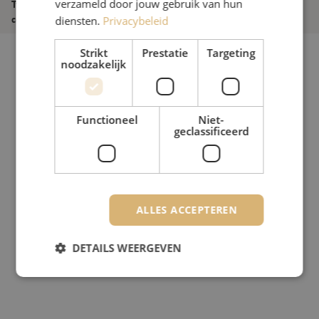
verzameld door jouw gebruik van hun
Type
Recht
connector/koppeling
diensten.
Privacybeleid
Strikt
Prestatie
Targeting
noodzakelijk
Functioneel
Niet-
geclassificeerd
ALLES ACCEPTEREN
DETAILS WEERGEVEN
Strikt noodzakelijk
Prestatie
Targeting