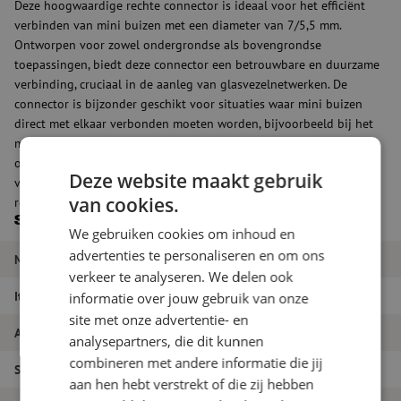
Deze hoogwaardige rechte connector is ideaal voor het efficiënt
verbinden van mini buizen met een diameter van 7/5,5 mm.
Ontworpen voor zowel ondergrondse als bovengrondse
toepassingen, biedt deze connector een betrouwbare en duurzame
verbinding, cruciaal in de aanleg van glasvezelnetwerken. De
connector is bijzonder geschikt voor situaties waar mini buizen
direct met elkaar verbonden moeten worden, bijvoorbeeld bij het
maken van een aftakking naar een klantlocatie. Met zijn robuuste
ontwerp en eenvoudige 'push-fit' installatie, zorgt de connector
Deze website maakt gebruik
voor een snelle en veilige verbinding, essentieel voor het
van cookies.
realiseren van een betrouwbare netwerkverbinding.
Specificaties
We gebruiken cookies om inhoud en
advertenties te personaliseren en om ons
Merk
Maunt
verkeer te analyseren. We delen ook
Itemnaam
Connector, recht, 7/5.5mm
informatie over jouw gebruik van onze
site met onze advertentie- en
Artikelnummer
M00002209
analysepartners, die dit kunnen
combineren met andere informatie die jij
Soort product
Koppelingen - Connectoren
aan hen hebt verstrekt of die zij hebben