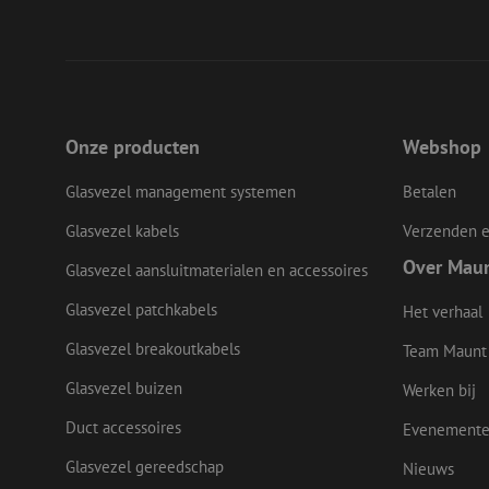
__cf_bm
LS_CSRF_TOKEN
Onze producten
Webshop
Glasvezel management systemen
Betalen
zfccn
Glasvezel kabels
Verzenden e
Over Mau
Glasvezel aansluitmaterialen en accessoires
CookieScriptConse
Glasvezel patchkabels
Het verhaal
Glasvezel breakoutkabels
Team Maunt
li_gc
Glasvezel buizen
Werken bij
Duct accessoires
Evenement
Naam
Glasvezel gereedschap
Nieuws
Naam
Aanbieder
Naam
zsce4753e68f69b42