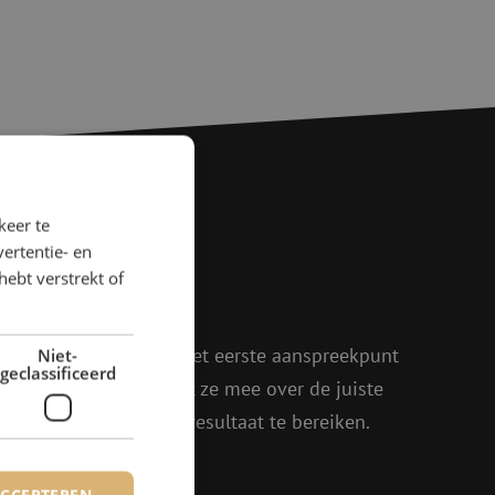
keer te
ertentie- en
agen?
hebt verstrekt of
rder!
oen, Julia en Isabelle het eerste aanspreekpunt
Niet-
geclassificeerd
eel enthousiasme denkt ze mee over de juiste
in om samen het beste resultaat te bereiken.
ACCEPTEREN