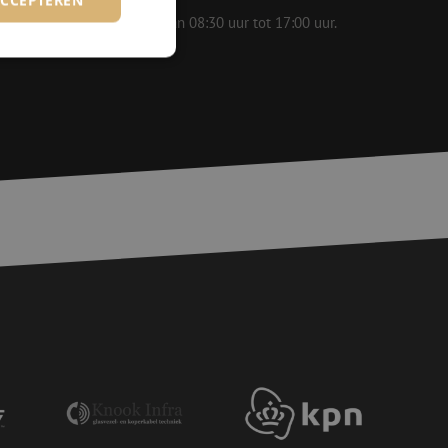
 op werkdagen bereikbaar van 08:30 uur tot 17:00 uur.
rd
elding en
voor een veilige
, het verbeteren van
door het voorkomen
nvallen.
basis van de PHP-
ene doeleinden die
erssessies te
een willekeurig
ikt, kan specifiek
eld is het behouden
ker tussen pagina's.
e Request Forgery
 ervoor dat
op een website
momenteel is