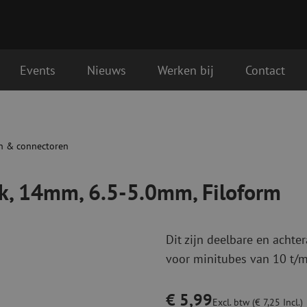
Events
Nieuws
Werken bij
Contact
mm, Filoform
Glasvezel aansluitmaterialen
Glasvezel pa
lgende werkdag geleverd
Pigtails
Patchkabels s
n & connectoren
Adapters
Patchkabels m
Las benodigdheden
Patchkabels m
ck, 14mm, 6.5-5.0mm, Filoform
Las accessoires
Simplex
Glasvezel gereedschap
Glasvezel rei
Dit zijn deelbare en achte
Ontmanteling
Droge reinigin
voor minitubes van 10 t/
Kniptangen
Vloeistof reini
ctoren
Knijptangen
Reinigingsacce
Snijgereedschappen
Reinigingspak
€ 5,99
Excl. btw (€ 7,25 Incl.)