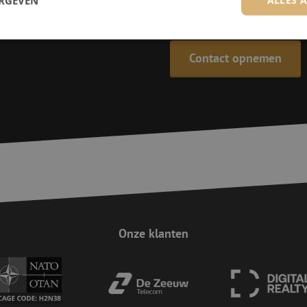
ERGEVEN
De specialisten van Maunt zijn
Contact opnemen
trikt noodzakelijk
Prestatie
Targeting
Functioneel
Niet-geclassificee
 cookies maken de kernfunctionaliteiten van de website mogelijk, zoals gebruikersaanm
bsite kan niet goed worden gebruikt zonder de strikt noodzakelijke cookies.
Aanbieder
/
Domein
Vervaldatum
Omschrijving
Sessie
Deze cookie wordt gebruikt om te zorgen 
Zoho
indiening van formulieren op de website
pagesense-
de veiligheid en de gebruikerservaring 
collect.zoho.eu
van CSRF (Cross-Site Request Forgery) aa
Sessie
Cookie gegenereerd door applicaties op 
PHP.net
taal. Dit is een identificator voor algem
www.maunt.nl
wordt gebruikt om variabelen van gebruik
onderhouden. Het is normaal gesproken 
Onze klanten
gegenereerd nummer, hoe het wordt gebru
zijn voor de site, maar een goed voorbe
van een ingelogde status voor een gebrui
Google Privacy Policy
Sessie
Deze cookie wordt gebruikt om Cross-Sit
Zoho Corporation
(CSRF) aanvallen te voorkomen. Het zorgt
salesiq.zohopublic.eu
inzendingen afkomstig van formulieren 
worden gemaakt door de gebruiker die 