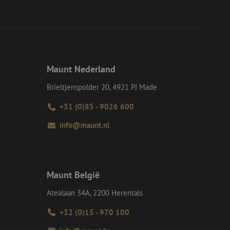
d van de site.
eid te maken
or de website, om
 het gebruik van
e Request Forgery
 ervoor dat
op een website
Maunt Nederland
momenteel is
d van de site.
Brieltjenspolder 20, 4921 PJ Made
voor een veilige
, het verbeteren van
+31 (0)85 - 9026 600
door het voorkomen
nvallen.
info@maunt.nl
ie-Script.com-
oekers te
-Script.com is
en op te slaan voor
Maunt België
iële doeleinden
Atealaan 34A, 2200 Herentals
+32 (0)15 - 970 100
Omschrijving