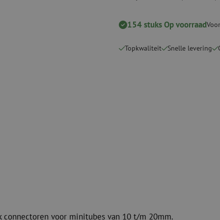
Verbruiksmaterialen
Coax
Bevestigingsmaterialen
154 stuks Op voorraad
Overspannings
Voor
Kabelbinders
Coax kabels
Tape
Coax connecto
Topkwaliteit
Snelle levering
Overige verbruiksmaterialen
Coax gereedsc
ock connectoren voor minitubes van 10 t/m 20mm.