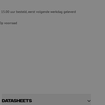
Tweedehands apparatuur
beveiliging
Tweedehands lasapparatuur
 15.00 uur besteld, eerst volgende werkdag geleverd
Tweedehands blaasapparatuur
ren
Op voorraad
hap
Datasheets