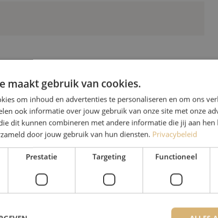
e maakt gebruik van cookies.
kies om inhoud en advertenties te personaliseren en om ons ver
len ook informatie over jouw gebruik van onze site met onze adv
Heb je vr
die dit kunnen combineren met andere informatie die jij aan hen 
erzameld door jouw gebruik van hun diensten.
Privacybeleid
Michelle helpt je graag ve
Michelle is samen met Jer
Prestatie
Targeting
Functioneel
voor onze klanten. Met v
oplossing en zet ze zich 
085 - 9026 600
ALLES 