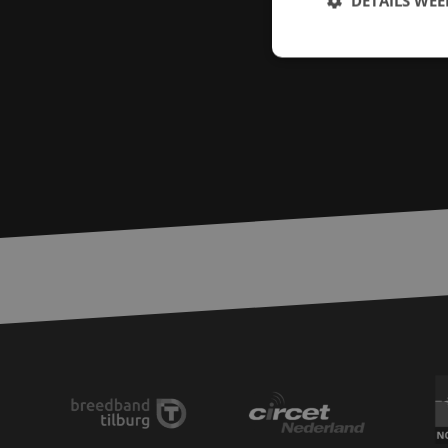
DETAILS WE
S
Strikt noodzakelijke
accountbeheer. De we
Naam
zfccn
PHPSESSID
LS_CSRF_TOKEN