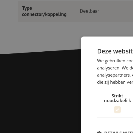
Type
Deelbaar
connector/koppeling
Deze websit
We gebruiken coo
analyseren. We de
analysepartners, 
die zij hebben v
Strikt
noodzakelijk