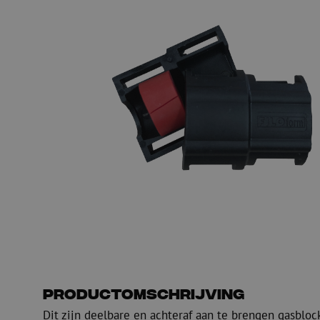
Glasvezel blaasapparatuur
Glasvezel test- en
meetapparatuur
PicoFlow Rapid
Nanoflow Rapid
Testen
MultiFlow Rapid
Meten
MiniFlow Rapid
Inspectie
OTDR
Productomschrijving
Dit zijn deelbare en achteraf aan te brengen gasbl