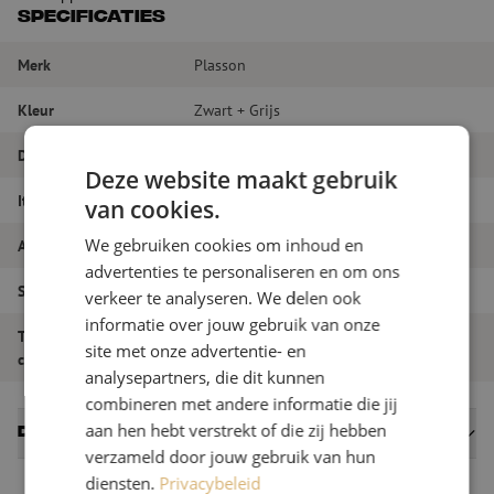
Specificaties
Merk
Plasson
Kleur
Zwart + Grijs
Diameter
25 mm
Deze website maakt gebruik
Itemnaam
Koppeling, recht, 25-25mm, Plasson
van cookies.
We gebruiken cookies om inhoud en
Artikelnummer
M00000019
advertenties te personaliseren en om ons
Soort product
Koppelingen - Connectoren
verkeer te analyseren. We delen ook
informatie over jouw gebruik van onze
Type
Recht
site met onze advertentie- en
connector/koppeling
analysepartners, die dit kunnen
combineren met andere informatie die jij
aan hen hebt verstrekt of die zij hebben
Datasheets
verzameld door jouw gebruik van hun
diensten.
Privacybeleid