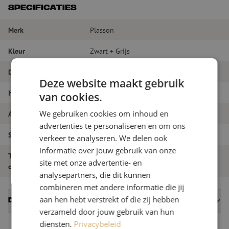
Specificaties
Merk
Plasson
Kleur
Zwart + Grijs
Diameter
40 - 25 mm
Deze website maakt gebruik
Itemnaam
Koppeling, verloop, 25-40mm, Plasson
van cookies.
We gebruiken cookies om inhoud en
Artikelnummer
M00000025
advertenties te personaliseren en om ons
Soort product
Koppelingen - Connectoren
verkeer te analyseren. We delen ook
informatie over jouw gebruik van onze
Type
Verloop
site met onze advertentie- en
connector/koppeling
analysepartners, die dit kunnen
combineren met andere informatie die jij
aan hen hebt verstrekt of die zij hebben
Datasheets
verzameld door jouw gebruik van hun
diensten.
Privacybeleid