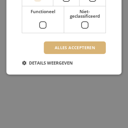
Functioneel
Niet-
geclassificeerd
ALLES ACCEPTEREN
DETAILS WEERGEVEN
Strikt noodzakelijk
Prestatie
Targeting
Functioneel
Niet-geclassificeerd
Strikt noodzakelijke cookies maken de
kernfunctionaliteiten van de website mogelijk, zoals
gebruikersaanmelding en accountbeheer. De
website kan niet goed worden gebruikt zonder de
strikt noodzakelijke cookies.