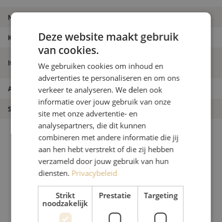
Merk
Maunt
Deze website maakt gebruik
Kleur
Zwart
van cookies.
Sleutel, OTC, klein met haak tbv inox
Itemnaam
We gebruiken cookies om inhoud en
slotbouten, deksel Handhole
advertenties te personaliseren en om ons
Artikelnummer
M00004147
verkeer te analyseren. We delen ook
informatie over jouw gebruik van onze
Soort product
Handholes
site met onze advertentie- en
analysepartners, die dit kunnen
combineren met andere informatie die jij
aan hen hebt verstrekt of die zij hebben
verzameld door jouw gebruik van hun
diensten.
Privacybeleid
Strikt
Prestatie
Targeting
noodzakelijk