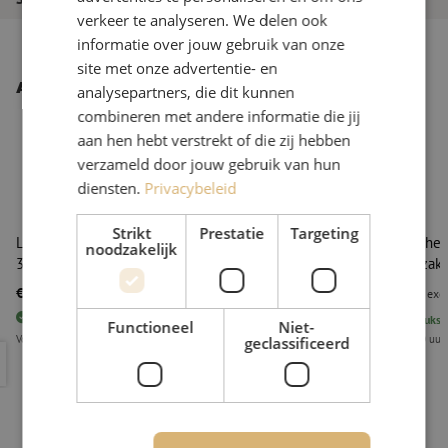
verkeer te analyseren. We delen ook
informatie over jouw gebruik van onze
site met onze advertentie- en
Andere interessante producten
analysepartners, die dit kunnen
combineren met andere informatie die jij
aan hen hebt verstrekt of die zij hebben
verzameld door jouw gebruik van hun
diensten.
Privacybeleid
Strikt
Prestatie
Targeting
Lasbeschermer, heat shrink (krimp), mini MMK-30,
Lasbescherm
noodzakelijk
30mm, zak 50st
45mm, zak 
€ 11,42
€ 16,30
excl. btw
€ 13,82
Incl.
excl
393
stuks
Op voorraad
280
stuks
O
Functioneel
Niet-
Voor 15.00 uur besteld, eerst volgende werkdag geleverd
Voor 15.00 uur
geclassificeerd
Lasbeschermer, heat shrink (krimp), mini MMK-30, 30mm, zak 5
Lasbescher