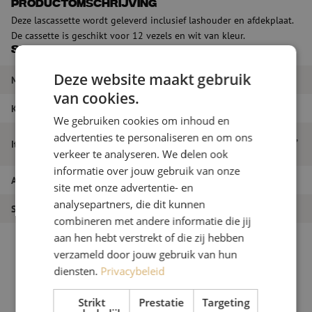
Productomschrijving
Deze lascassette wordt geleverd inclusief lashouder en afdekplaat.
De cassette is geschikt voor 12 vezels en wit van kleur.
Specificaties
Deze website maakt gebruik
Merk
Maunt
van cookies.
Kleur
Wit
We gebruiken cookies om inhoud en
Lascassette incl. lashouder en afdekplaat,
advertenties te personaliseren en om ons
Itemnaam
12-voudig
verkeer te analyseren. We delen ook
informatie over jouw gebruik van onze
Artikelnummer
M00000250
site met onze advertentie- en
analysepartners, die dit kunnen
Soort product
Las accessoires
combineren met andere informatie die jij
aan hen hebt verstrekt of die zij hebben
verzameld door jouw gebruik van hun
diensten.
Privacybeleid
Strikt
Prestatie
Targeting