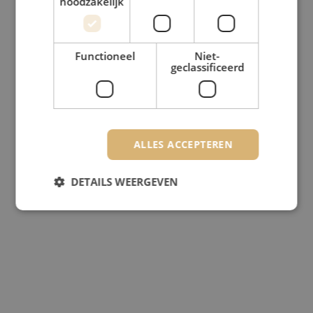
noodzakelijk
Functioneel
Niet-
geclassificeerd
ALLES ACCEPTEREN
DETAILS WEERGEVEN
Strikt noodzakelijk
Prestatie
Targeting
Functioneel
Niet-geclassificeerd
Strikt noodzakelijke cookies maken de
kernfunctionaliteiten van de website mogelijk, zoals
gebruikersaanmelding en accountbeheer. De