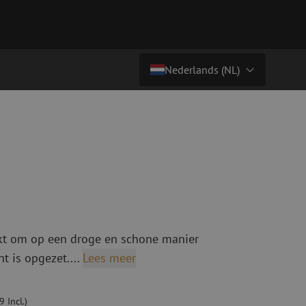
Nederlands (NL)
€ 239,00
excl. btw (€ 289,19 incl.)
Land/Taal
tchkabels
Glasvezel breakoutkabels
inglemode
Breakoutkabels singlemode
Nederlands (NL)
ultimode OM3
ultimode OM4
Nederlands (BE)
English
niging
Glasvezel lasapparatuur
Français
ikt om op een droge en schone manier
g
Lasapparatuur
Deutsch
nt is opgezet....
Lees meer
ging
Lasapparatuur accessoires
ssoires
Cleavers
ketten
Specialty lasapparatuur
 Incl.)