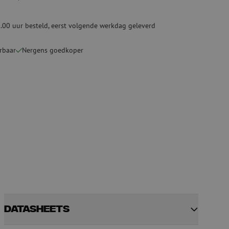
Tweedehands apparatuur
beveiliging
Tweedehands lasapparatuur
.00 uur besteld, eerst volgende werkdag geleverd
Tweedehands blaasapparatuur
ren
rbaar
Nergens goedkoper
hap
Datasheets