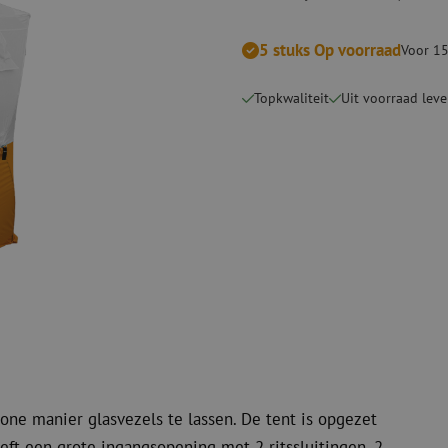
Verbruiksmaterialen
Coax
Bevestigingsmaterialen
5 stuks Op voorraad
Overspannings
Voor 15
Kabelbinders
Coax kabels
Tape
Coax connecto
Topkwaliteit
Uit voorraad leve
Overige verbruiksmaterialen
Coax gereedsc
ne manier glasvezels te lassen. De tent is opgezet
eft een grote ingangsopening met 2 ritssluitingen, 2