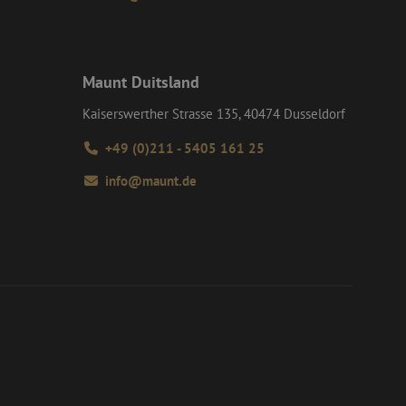
 de gebruiker en
formatie uit over
ele advertenties
mde website
versal Analytics -
algemeen gebruikte
dt gebruikt om
m van Google) om te
 willekeurig
Maunt Duitsland
ondersteunt.
D. Het is
 en wordt gebruikt
Kaiserswerther Strasse 135, 40474 Dusseldorf
s te berekenen voor
+49 (0)211 - 5405 161 25
info@maunt.de