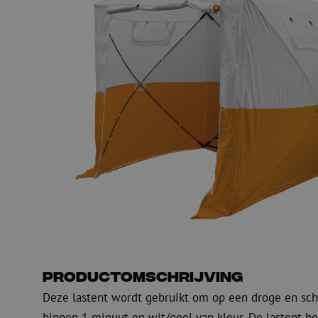
Glasvezel blaasapparatuur
Glasvezel test- en
meetapparatuur
PicoFlow Rapid
Nanoflow Rapid
Testen
MultiFlow Rapid
Meten
MiniFlow Rapid
Inspectie
OTDR
Productomschrijving
Deze lastent wordt gebruikt om op een droge en scho
binnen 1 minuut en wit/geel van kleur. De lastent he