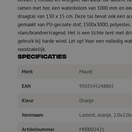
ramen met hor, een waterkolom van 1000 mm en een g
draagtas van 130 x 15 cm. Deze tas bevat ook een acc
gemaakt van PU-gecoate stof, 150Dx300D, polyester, 
vlam/brandvertragend. Het is een lichte tent met dr
gebruik bij harde wind. Let op! Voor een volledig w
noodzakelijk.
Specificaties
Merk
Maunt
EAN
9503545248865
Kleur
Oranje
Itemnaam
Lastent, oranje, 2.0x2.0
Artikelnummer
M00002421