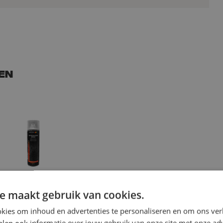
en
 spray t.b.v. lastent, Motip
e maakt gebruik van cookies.
cl. btw
€ 22,29
Incl.
kies om inhoud en advertenties te personaliseren en om ons ver
Op voorraad
len ook informatie over jouw gebruik van onze site met onze adv