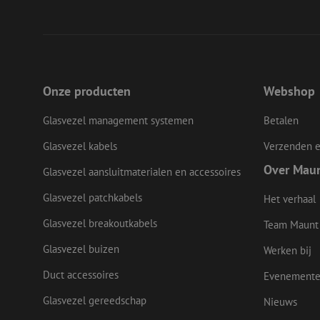
CookieScriptConse
li_gc
Onze producten
Webshop
Glasvezel management systemen
Betalen
Naam
Glasvezel kabels
Verzenden e
Naam
Aanbieder
Naam
zsce4753e68f69b42
/
Domein
Aanb
Naam
Over Mau
_ga_Q92C90TD1H
Glasvezel aansluitmaterialen en accessoires
Dome
fp_user_id
zft-
.maunt.nl
sdc
lidc
Micr
Glasvezel patchkabels
Het verhaal
drscc
zabHMBucket
Corp
.link
Glasvezel breakoutkabels
Team Maunt
zps-tgr-dts
bcookie
Micr
Corp
Glasvezel buizen
Werken bij
.link
Duct accessoires
Evenement
_gcl_au
Goog
.maun
uesign
Glasvezel gereedschap
Nieuws