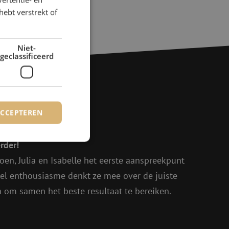
hebt verstrekt of
Niet-
geclassificeerd
ACCEPTEREN
agen?
rder!
oen, Julia en Isabelle het eerste aanspreekpunt
rd
eel enthousiasme denkt ze mee over de juiste
elding en
in om samen het beste resultaat te bereiken.
voor een veilige
, het verbeteren van