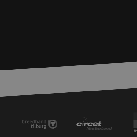
PHPSESSID
LS_CSRF_TOKEN
__cf_bm
LS_CSRF_TOKEN
zfccn