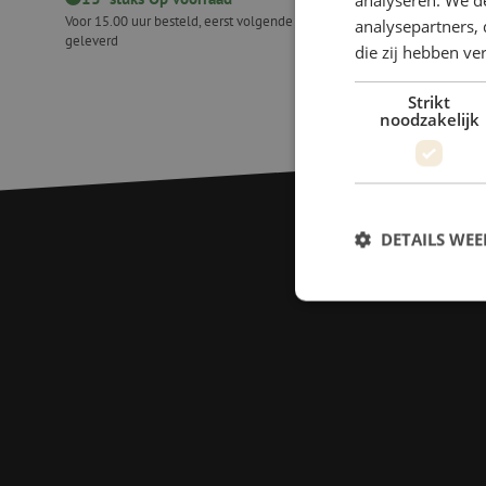
Voor 15.00 uur besteld, eerst volgende werkdag
Voor 15.00 uu
analysepartners, 
geleverd
geleverd
die zij hebben v
Lastent, geel, 2.0x2.0x1.9m
Impregneer 
Strikt
noodzakelijk
DETAILS WE
S
Strikt noodzakelijke
accountbeheer. De we
Naam
zfccn