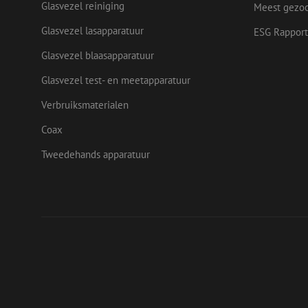
Glasvezel reiniging
Meest gezo
IDE
Goog
.doub
Glasvezel lasapparatuur
_ga
ESG Rapport
Glasvezel blaasapparatuur
test_cookie
Goog
.doub
Glasvezel test- en meetapparatuur
Verbruiksmaterialen
Coax
Tweedehands apparatuur