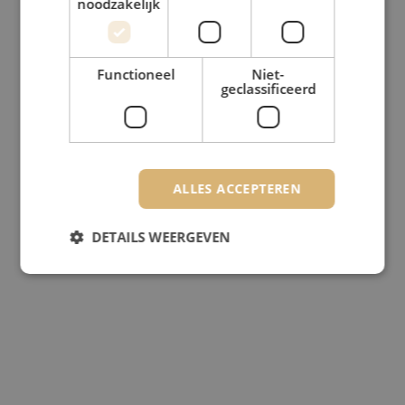
noodzakelijk
Functioneel
Niet-
geclassificeerd
ALLES ACCEPTEREN
DETAILS WEERGEVEN
Strikt noodzakelijk
Prestatie
Targeting
Functioneel
Niet-geclassificeerd
Strikt noodzakelijke cookies maken de
kernfunctionaliteiten van de website mogelijk, zoals
gebruikersaanmelding en accountbeheer. De