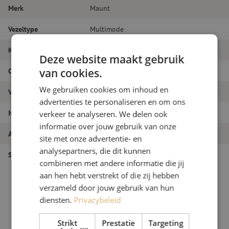
Merk
Maunt
Vezeltype
Multimode
Kleur
Wit
Deze website maakt gebruik
van cookies.
Connectortype
SC/PC
We gebruiken cookies om inhoud en
Vezelsoort
OM4
advertenties te personaliseren en om ons
Itemnaam
Pigtail set 12st, OM4, SC/PC, wit, 2m
verkeer te analyseren. We delen ook
informatie over jouw gebruik van onze
Artikelnummer
M00000823
site met onze advertentie- en
analysepartners, die dit kunnen
Soort product
Pigtails
combineren met andere informatie die jij
aan hen hebt verstrekt of die zij hebben
verzameld door jouw gebruik van hun
diensten.
Privacybeleid
Strikt
Prestatie
Targeting