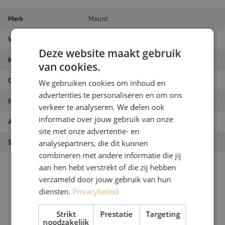
Merk
Maunt
Vezeltype
Singlemode
Deze website maakt gebruik
Kleur
Wit
van cookies.
Connectortype
SC/APC
We gebruiken cookies om inhoud en
advertenties te personaliseren en om ons
Itemnaam
Pigtail set 12st, SM, SC/APC, wit, 2m
verkeer te analyseren. We delen ook
informatie over jouw gebruik van onze
Artikelnummer
M00000237
site met onze advertentie- en
Soort product
Pigtails
analysepartners, die dit kunnen
combineren met andere informatie die jij
aan hen hebt verstrekt of die zij hebben
verzameld door jouw gebruik van hun
diensten.
Privacybeleid
Strikt
Prestatie
Targeting
noodzakelijk