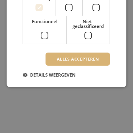
Functioneel
Niet-
geclassificeerd
ALLES ACCEPTEREN
DETAILS WEERGEVEN
Strikt noodzakelijk
Prestatie
Targeting
Functioneel
Niet-geclassificeerd
Strikt noodzakelijke cookies maken de
kernfunctionaliteiten van de website mogelijk, zoals
gebruikersaanmelding en accountbeheer. De
website kan niet goed worden gebruikt zonder de