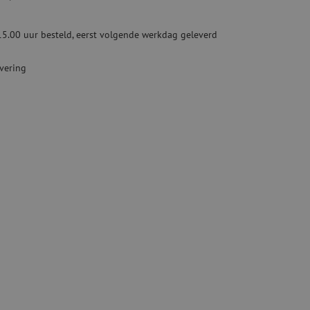
ketten
Specialty lasapparatuur
15.00 uur besteld, eerst volgende werkdag geleverd
Tweedehands apparatuur
beveiliging
Tweedehands lasapparatuur
evering
Tweedehands blaasapparatuur
ren
hap