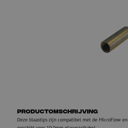
PE
Waarschuwing
Glasvezel blaasapparatuur
Glasvezel test- en
meetapparatuur
PicoFlow Rapid
Nanoflow Rapid
Testen
MultiFlow Rapid
Meten
MiniFlow Rapid
Inspectie
OTDR
Productomschrijving
Deze blaastips zijn compatibel met de MicroFlow en
geschikt voor 10.0mm glasvezelkabel.