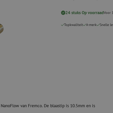
Snijgereedschappen
Reinigingspak
24 stuks Op voorraad
Voor 
Verbruiksmaterialen
Coax
Bevestigingsmaterialen
Overspannings
Topkwaliteit
A-merk
Snelle l
Kabelbinders
Coax kabels
Tape
Coax connecto
Overige verbruiksmaterialen
Coax gereedsc
 NanoFlow van Fremco. De blaastip is 10.5mm en is