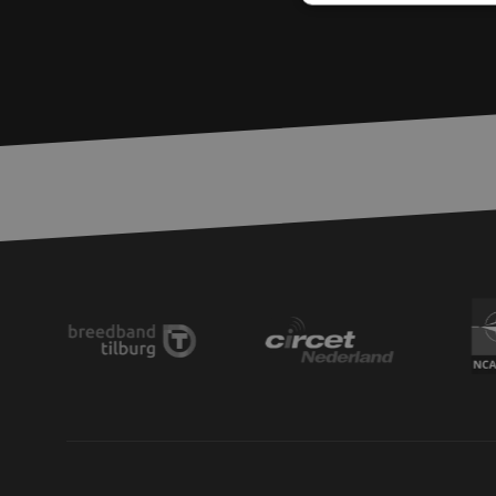
S
Strikt noodzakelijke
accountbeheer. De we
Naam
zfccn
PHPSESSID
LS_CSRF_TOKEN
__cf_bm