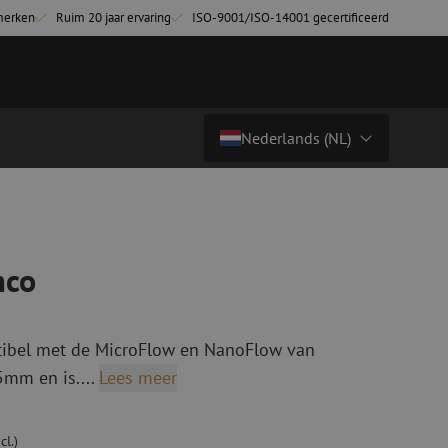
merken
Ruim 20 jaar ervaring
ISO-9001/ISO-14001 gecertificeerd
Nederlands (NL)
€ 10,87
excl. btw (€ 13,15 incl.)
Land/Taal
tchkabels
Glasvezel breakoutkabels
inglemode
Breakoutkabels singlemode
Nederlands (NL)
mco
ultimode OM3
ultimode OM4
Nederlands (BE)
English
atibel met de MicroFlow en NanoFlow van
niging
Glasvezel lasapparatuur
Français
5mm en is....
Lees meer
g
Lasapparatuur
ging
Lasapparatuur accessoires
ssoires
Cleavers
cl.)