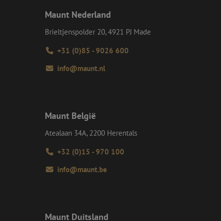
 het gebruik van
Maunt Nederland
e Request Forgery
Brieltjenspolder 20, 4921 PJ Made
 ervoor dat
op een website
momenteel is
+31 (0)85 - 9026 600
d van de site.
voor een veilige
info@maunt.nl
, het verbeteren van
door het voorkomen
nvallen.
ie-Script.com-
oekers te
Maunt België
-Script.com is
Atealaan 34A, 2200 Herentals
en op te slaan voor
iële doeleinden
+32 (0)15 - 970 100
info@maunt.be
Omschrijving
lytics om de
p te slaan telkens
Maunt Duitsland
oogle Maps. Het
 de goede werking