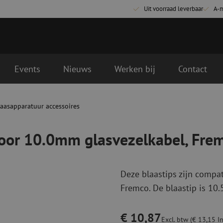
Uit voorraad leverbaar
A-
Events
Nieuws
Werken bij
Contact
ezelkabel, Fremco
gende werkdag geleverd
laasapparatuur accessoires
Glasvezel aansluitmaterialen
Glasvezel pa
Pigtails
Patchkabels s
voor 10.0mm glasvezelkabel, Fre
Adapters
Patchkabels m
Las benodigdheden
Patchkabels m
Las accessoires
Simplex
Deze blaastips zijn comp
Glasvezel gereedschap
Glasvezel rei
Fremco. De blaastip is 10.
Ontmanteling
Droge reinigin
Kniptangen
Vloeistof reini
€ 10,87
ctoren
Knijptangen
Reinigingsacce
Excl. btw (€ 13,15 In