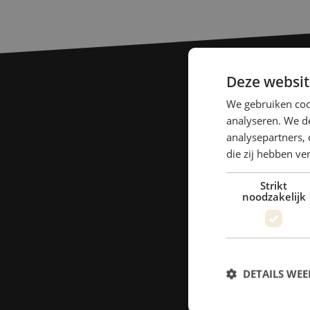
Deze websit
We gebruiken coo
analyseren. We de
analysepartners, 
die zij hebben v
Strikt
noodzakelijk
DETAILS WE