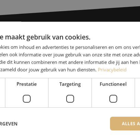
e maakt gebruik van cookies.
Heb je vr
kies om inhoud en advertenties te personaliseren en om ons ver
len ook informatie over jouw gebruik van onze site met onze adv
Michelle helpt je graag ve
die dit kunnen combineren met andere informatie die jij aan hen 
Michelle is samen met Jer
erzameld door jouw gebruik van hun diensten.
Privacybeleid
voor onze klanten. Met v
Prestatie
Targeting
Functioneel
oplossing en zet ze zich 
085 - 9026 600
De specialisten van Maunt zijn
ERGEVEN
ALLES 
Contact opnemen