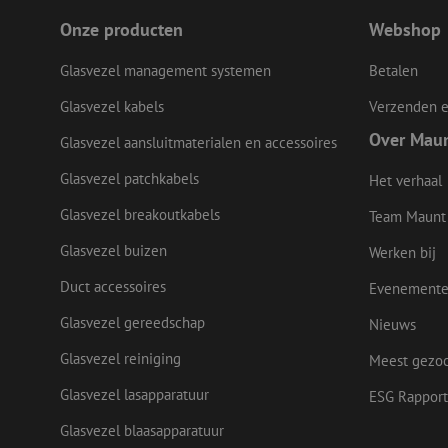
Onze producten
Webshop
LS_CSRF_TOKEN
Glasvezel management systemen
Betalen
Glasvezel kabels
Verzenden e
zfccn
Over Mau
Glasvezel aansluitmaterialen en accessoires
Glasvezel patchkabels
Het verhaal
CookieScriptConse
Glasvezel breakoutkabels
Team Maunt
Glasvezel buizen
Werken bij
li_gc
Duct accessoires
Evenement
Glasvezel gereedschap
Nieuws
Glasvezel reiniging
Meest gezo
Naam
Naam
Aanbieder
Naam
Glasvezel lasapparatuur
ESG Rapport
zsce4753e68f69b42
/
Domein
Aanb
Naam
_ga_Q92C90TD1H
Dome
fp_user_id
zft-
.maunt.nl
Glasvezel blaasapparatuur
sdc
lidc
Micr