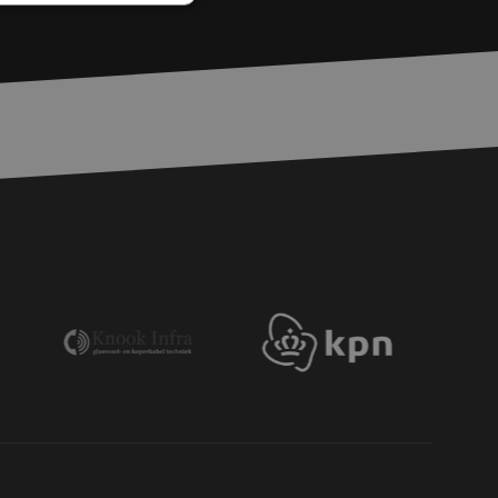
rd
elding en
voor een veilige
, het verbeteren van
door het voorkomen
nvallen.
basis van de PHP-
ene doeleinden die
erssessies te
een willekeurig
ikt, kan specifiek
eld is het behouden
ker tussen pagina's.
e Request Forgery
 ervoor dat
op een website
momenteel is
d van de site.
eid te maken
or de website, om