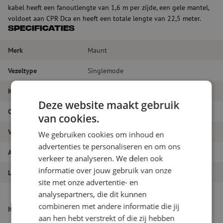
kabel heeft een fanoutlengte van 1,6 m per zijde, een gele mantel,
voldoet aan CPR Dca en heeft een totale lengte van 22,5 meter.
Specificaties
Merk
Maunt
Vezeltype
Singlemode
Kleur
Geel
Deze website maakt gebruik
Connectortype
LC/APC - LC/APC
van cookies.
Vezelsoort
G.657A1
We gebruiken cookies om inhoud en
advertenties te personaliseren en om ons
Aantal vezels
24
verkeer te analyseren. We delen ook
informatie over jouw gebruik van onze
Lengte
22.5m
site met onze advertentie- en
Breakout kabel, 24-voudig, SM, G657A1,
analysepartners, die dit kunnen
LC/APC (fanout lengte 1.6m)-LC/APC
combineren met andere informatie die jij
Itemnaam
(fanout lengte 1.6m), CPR Dca, geel,
aan hen hebt verstrekt of die zij hebben