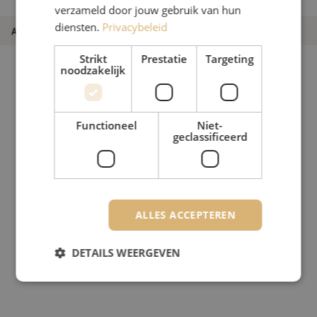
22.5m
verzameld door jouw gebruik van hun
diensten.
Privacybeleid
Artikelnummer
M00003033
Strikt
Prestatie
Targeting
noodzakelijk
Functioneel
Niet-
geclassificeerd
ALLES ACCEPTEREN
DETAILS WEERGEVEN
Strikt noodzakelijk
Prestatie
Targeting