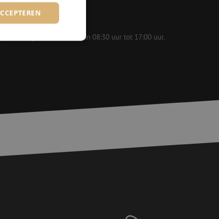
ACCEPTEREN
 op werkdagen bereikbaar van 08:30 uur tot 17:00 uur.
rd
elding en
voor een veilige
, het verbeteren van
door het voorkomen
nvallen.
basis van de PHP-
ene doeleinden die
erssessies te
een willekeurig
ikt, kan specifiek
eld is het behouden
ker tussen pagina's.
e Request Forgery
 ervoor dat