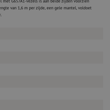
 met G657A1-vezels is aan beide zijden voorzien
ngte van 1,6 m per zijde, een gele mantel, voldoet
.