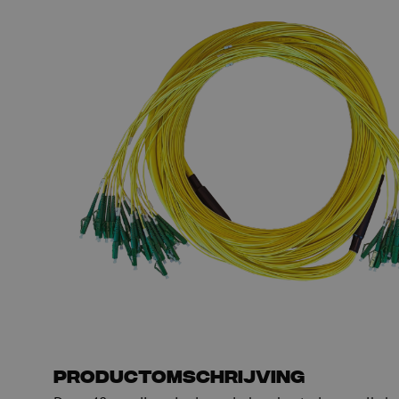
PE
Waarschuwing
Glasvezel blaasapparatuur
Glasvezel test- en
meetapparatuur
PicoFlow Rapid
Nanoflow Rapid
Testen
MultiFlow Rapid
Meten
MiniFlow Rapid
Inspectie
OTDR
Productomschrijving