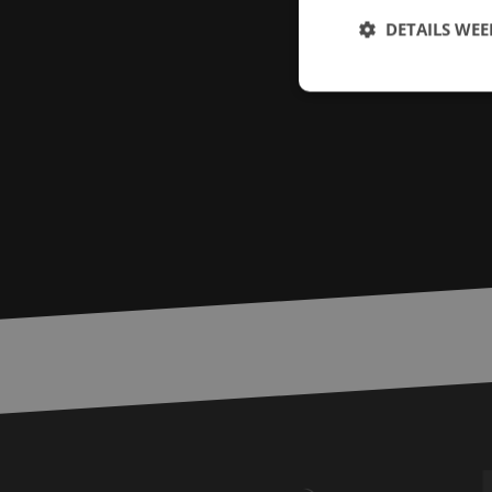
DETAILS WE
S
Strikt noodzakelijke
accountbeheer. De we
Naam
zfccn
PHPSESSID
LS_CSRF_TOKEN