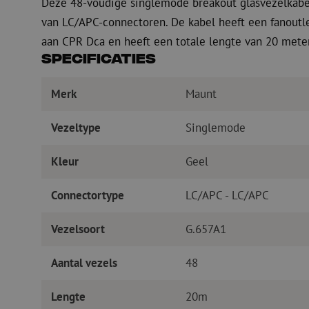
Deze 48-voudige singlemode breakout glasvezelkabel
van LC/APC-connectoren. De kabel heeft een fanoutle
aan CPR Dca en heeft een totale lengte van 20 meter
Specificaties
Merk
Maunt
Vezeltype
Singlemode
Kleur
Geel
Connectortype
LC/APC - LC/APC
Vezelsoort
G.657A1
Aantal vezels
48
Lengte
20m