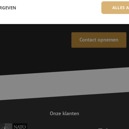
ERGEVEN
ALLES 
085 - 9026 600
De specialisten van Maunt zijn
trikt noodzakelijk
Prestatie
Targeting
Functioneel
Niet-geclassificee
Contact opnemen
 cookies maken de kernfunctionaliteiten van de website mogelijk, zoals gebruikersaanm
bsite kan niet goed worden gebruikt zonder de strikt noodzakelijke cookies.
Aanbieder
/
Domein
Vervaldatum
Omschrijving
Sessie
Deze cookie wordt gebruikt om te zorgen 
Zoho
indiening van formulieren op de website
pagesense-
de veiligheid en de gebruikerservaring 
collect.zoho.eu
van CSRF (Cross-Site Request Forgery) aa
Sessie
Cookie gegenereerd door applicaties op 
PHP.net
taal. Dit is een identificator voor algem
www.maunt.nl
wordt gebruikt om variabelen van gebruik
onderhouden. Het is normaal gesproken 
gegenereerd nummer, hoe het wordt gebru
zijn voor de site, maar een goed voorbe
Onze klanten
van een ingelogde status voor een gebrui
Google Privacy Policy
Sessie
Deze cookie wordt gebruikt om Cross-Sit
Zoho Corporation
(CSRF) aanvallen te voorkomen. Het zorgt
salesiq.zohopublic.eu