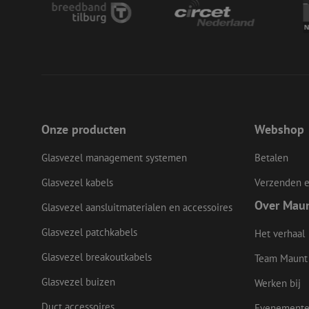
__cf_bm
LS_CSRF_TOKEN
Onze producten
Webshop
zfccn
Glasvezel management systemen
Betalen
Glasvezel kabels
Verzenden e
CookieScriptConse
Over Mau
Glasvezel aansluitmaterialen en accessoires
Glasvezel patchkabels
Het verhaal
li_gc
Glasvezel breakoutkabels
Team Maunt
Glasvezel buizen
Werken bij
Duct accessoires
Evenement
Naam