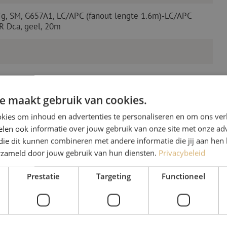
ig, SM, G657A1, LC/APC (fanout lengte 1.6m)-LC/APC
R Dca, geel, 20m
e maakt gebruik van cookies.
kies om inhoud en advertenties te personaliseren en om ons ver
len ook informatie over jouw gebruik van onze site met onze adv
die dit kunnen combineren met andere informatie die jij aan hen 
Heb je vr
erzameld door jouw gebruik van hun diensten.
Privacybeleid
Michelle helpt je graag ve
Prestatie
Targeting
Functioneel
Michelle is samen met Jer
voor onze klanten. Met v
oplossing en zet ze zich 