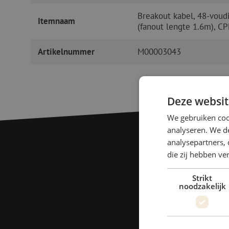
Breakout kabel, 48-voud
Itemnaam
(fanout lengte 1.6m), CP
Artikelnummer
M00003043
Deze websit
We gebruiken coo
analyseren. We de
analysepartners, 
die zij hebben v
Strikt
noodzakelijk