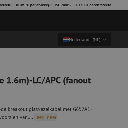
merken
Ruim 20 jaar ervaring
ISO-9001/ISO-14001 gecertificeerd
Nederlands (NL)
, geel, 20m
Prijs op aanvraag
Land/Taal
tchkabels
Glasvezel breakoutkabels
inglemode
Breakoutkabels singlemode
Nederlands (NL)
te 1.6m)-LC/APC (fanout
ultimode OM3
ultimode OM4
Nederlands (BE)
English
niging
Glasvezel lasapparatuur
Français
de breakout glasvezelkabel met G657A1-
g
Lasapparatuur
Deutsch
voorzien van....
Lees meer
ging
Lasapparatuur accessoires
ssoires
Cleavers