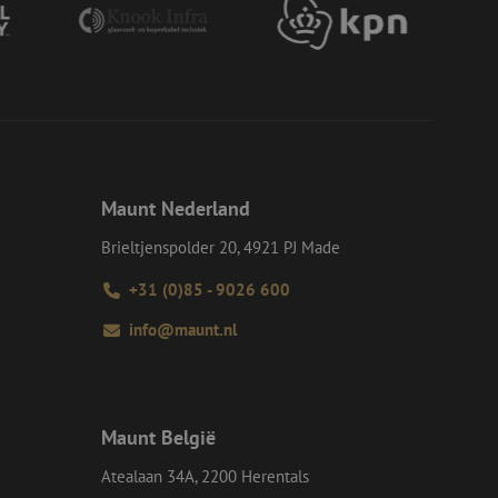
op een website
momenteel is
d van de site.
eid te maken
or de website, om
 het gebruik van
e Request Forgery
 ervoor dat
op een website
momenteel is
Maunt Nederland
d van de site.
voor een veilige
Brieltjenspolder 20, 4921 PJ Made
, het verbeteren van
door het voorkomen
nvallen.
+31 (0)85 - 9026 600
ie-Script.com-
info@maunt.nl
oekers te
-Script.com is
en op te slaan voor
iële doeleinden
Maunt België
Atealaan 34A, 2200 Herentals
Omschrijving