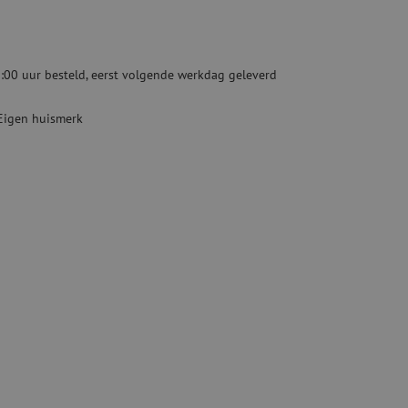
ketten
Specialty lasapparatuur
Tweedehands apparatuur
:00 uur besteld, eerst volgende werkdag geleverd
beveiliging
Tweedehands lasapparatuur
Tweedehands blaasapparatuur
Eigen huismerk
ren
hap