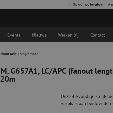
Uit voorraad leverbaar
A-
Events
Nieuws
Werken bij
Contact
C (fanout lengte 1.6m)-LC/APC (fanout lengte 1.6m), CPR Dca
ende werkdag geleverd
eakoutkabels singlemode
Glasvezel aansluitmaterialen
Glasvezel pa
Pigtails
Patchkabels s
SM, G657A1, LC/APC (fanout leng
Adapters
Patchkabels m
Las benodigdheden
Patchkabels m
, 20m
Las accessoires
Simplex
Glasvezel gereedschap
Glasvezel rei
Deze 48-voudige singlemo
Ontmanteling
Droge reinigin
vezels is aan beide zijden 
Kniptangen
Vloeistof reini
ctoren
Knijptangen
Reinigingsacce