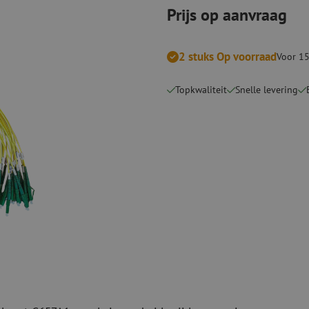
Snijgereedschappen
Reinigingspak
Prijs op aanvraag
Verbruiksmaterialen
Coax
2 stuks Op voorraad
Voor 15
Bevestigingsmaterialen
Overspannings
Kabelbinders
Coax kabels
Topkwaliteit
Snelle levering
Tape
Coax connecto
Overige verbruiksmaterialen
Coax gereedsc