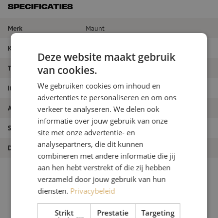
Specificaties
Merk
Maunt
Kleur
Wit
Deze website maakt gebruik
van cookies.
Tube diameter
10/8 mm
We gebruiken cookies om inhoud en
Itemnaam
HDPE buis, 10/8mm, wit (geen print)
advertenties te personaliseren en om ons
Artikelnummer
M00000217
verkeer te analyseren. We delen ook
informatie over jouw gebruik van onze
Soort buis
Geleidebuis
site met onze advertentie- en
analysepartners, die dit kunnen
Diameter buis
10 mm
combineren met andere informatie die jij
aan hen hebt verstrekt of die zij hebben
verzameld door jouw gebruik van hun
diensten.
Privacybeleid
Strikt
Prestatie
Targeting