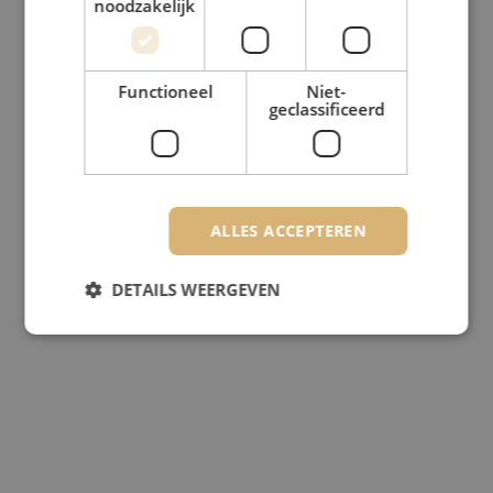
noodzakelijk
Functioneel
Niet-
geclassificeerd
ALLES ACCEPTEREN
DETAILS WEERGEVEN
Strikt noodzakelijk
Prestatie
Targeting
Functioneel
Niet-geclassificeerd
Strikt noodzakelijke cookies maken de
kernfunctionaliteiten van de website mogelijk, zoals
gebruikersaanmelding en accountbeheer. De