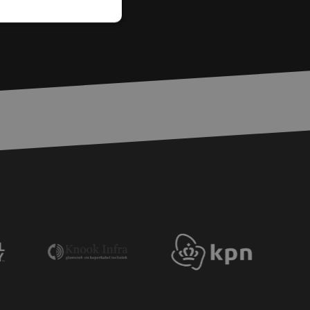
rd
elding en
voor een veilige
, het verbeteren van
door het voorkomen
nvallen.
basis van de PHP-
ene doeleinden die
erssessies te
een willekeurig
ikt, kan specifiek
eld is het behouden
ker tussen pagina's.
e Request Forgery
 ervoor dat
op een website
momenteel is
d van de site.