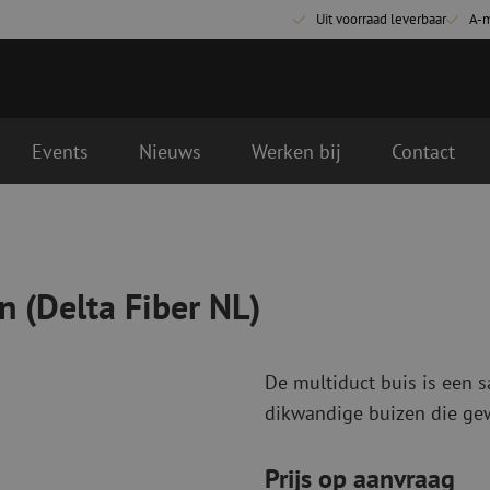
Uit voorraad leverbaar
A-
Events
Nieuws
Werken bij
Contact
)
Glasvezel aansluitmaterialen
Glasvezel pa
Pigtails
Patchkabels s
 (Delta Fiber NL)
Adapters
Patchkabels m
Las benodigdheden
Patchkabels m
Las accessoires
Simplex
De multiduct buis is een s
Glasvezel gereedschap
Glasvezel rei
dikwandige buizen die gewi
Ontmanteling
Droge reinigin
Kniptangen
Vloeistof reini
Prijs op aanvraag
ctoren
Knijptangen
Reinigingsacce