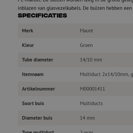
inblazen van glasvezelkabels. De buizen hebben een 
Specificaties
Merk
Maunt
Kleur
Groen
Tube diameter
14/10 mm
Itemnaam
Multiduct 2x14/10mm, gr
Artikelnummer
M00001411
Soort buis
Multiducts
Diameter buis
14 mm
Type multiduct
2-way