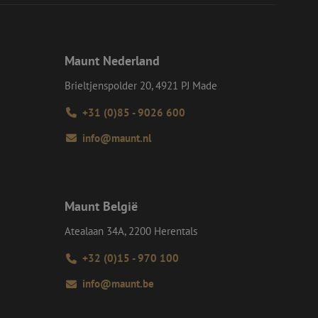
eid te maken
or de website, om
 het gebruik van
e Request Forgery
Maunt Nederland
 ervoor dat
op een website
Brieltjenspolder 20, 4921 PJ Made
momenteel is
d van de site.
+31 (0)85 - 9026 600
voor een veilige
, het verbeteren van
door het voorkomen
info@maunt.nl
nvallen.
ie-Script.com-
oekers te
-Script.com is
Maunt België
en op te slaan voor
iële doeleinden
Atealaan 34A, 2200 Herentals
+32 (0)15 - 970 100
Omschrijving
info@maunt.be
lytics om de