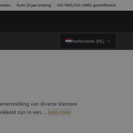
merken
Ruim 20 jaar ervaring
ISO-9001/ISO-14001 gecertificeerd
Nederlands (NL)
Prijs op aanvraag
Land/Taal
tchkabels
Glasvezel breakoutkabels
inglemode
Breakoutkabels singlemode
Nederlands (NL)
ultimode OM3
ultimode OM4
Nederlands (BE)
English
amenstelling van diverse kleinere
niging
Glasvezel lasapparatuur
Français
kkeld zijn in een....
Lees meer
g
Lasapparatuur
Deutsch
ging
Lasapparatuur accessoires
ssoires
Cleavers