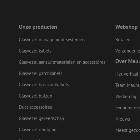
__cf_bm
LS_CSRF_TOKEN
Onze producten
Webshop
Glasvezel management systemen
Betalen
Glasvezel kabels
Verzenden e
zfccn
Over Mau
Glasvezel aansluitmaterialen en accessoires
Glasvezel patchkabels
CookieScriptConse
Het verhaal
Glasvezel breakoutkabels
Team Maunt
li_gc
Glasvezel buizen
Werken bij
Duct accessoires
Evenement
Glasvezel gereedschap
Nieuws
Naam
Naam
Aanbieder
Glasvezel reiniging
Meest gezo
Naam
zsce4753e68f69b42
/
Domein
Aanb
Naam
_ga_Q92C90TD1H
Dome