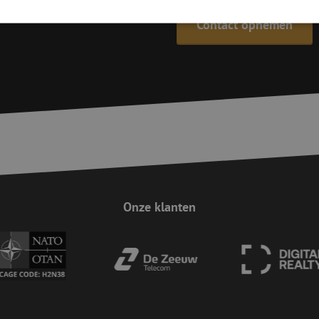
Contact opnemen
trikt noodzakelijk
Prestatie
Targeting
Functioneel
Niet-geclassificee
 cookies maken de kernfunctionaliteiten van de website mogelijk, zoals gebruikersaanm
bsite kan niet goed worden gebruikt zonder de strikt noodzakelijke cookies.
Aanbieder
/
Domein
Vervaldatum
Omschrijving
Sessie
Deze cookie wordt gebruikt om te zorgen 
Zoho
indiening van formulieren op de website
pagesense-
de veiligheid en de gebruikerservaring 
collect.zoho.eu
van CSRF (Cross-Site Request Forgery) aa
Sessie
Cookie gegenereerd door applicaties op 
PHP.net
taal. Dit is een identificator voor algem
www.maunt.nl
wordt gebruikt om variabelen van gebruik
Onze klanten
onderhouden. Het is normaal gesproken 
gegenereerd nummer, hoe het wordt gebru
zijn voor de site, maar een goed voorbe
van een ingelogde status voor een gebrui
Google Privacy Policy
Sessie
Deze cookie wordt gebruikt om Cross-Sit
Zoho Corporation
(CSRF) aanvallen te voorkomen. Het zorgt
salesiq.zohopublic.eu
inzendingen afkomstig van formulieren 
worden gemaakt door de gebruiker die 
ingelogd, het verbeteren van de veilighei