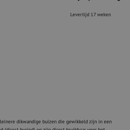
Snijgereedschappen
Reinigingspak
Levertijd 17 weken
Verbruiksmaterialen
Coax
Bevestigingsmaterialen
Overspannings
Kabelbinders
Coax kabels
Tape
Coax connecto
Overige verbruiksmaterialen
Coax gereedsc
kleinere dikwandige buizen die gewikkeld zijn in een
(direct buried) en zijn direct bruikbaar voor het