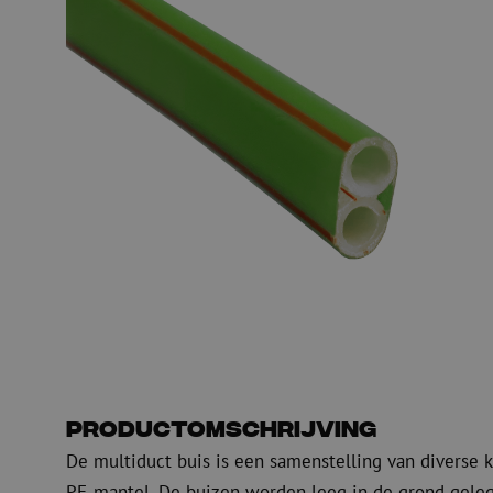
PE
Waarschuwing
Glasvezel blaasapparatuur
Glasvezel test- en
meetapparatuur
PicoFlow Rapid
Nanoflow Rapid
Testen
MultiFlow Rapid
Meten
MiniFlow Rapid
Inspectie
OTDR
Productomschrijving
De multiduct buis is een samenstelling van diverse 
PE-mantel. De buizen worden leeg in de grond gelegd 