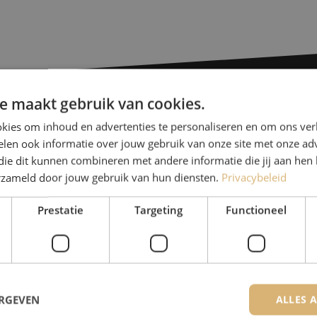
e maakt gebruik van cookies.
kies om inhoud en advertenties te personaliseren en om ons ver
Heb je vr
len ook informatie over jouw gebruik van onze site met onze adv
die dit kunnen combineren met andere informatie die jij aan hen 
Michelle helpt je graag ve
erzameld door jouw gebruik van hun diensten.
Privacybeleid
Michelle is samen met Jer
Prestatie
Targeting
Functioneel
voor onze klanten. Met v
oplossing en zet ze zich 
085 - 9026 600
De specialisten van Maunt zijn
ERGEVEN
ALLES 