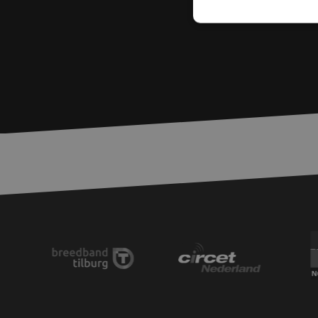
S
Strikt noodzakelijke
accountbeheer. De we
Naam
zfccn
PHPSESSID
LS_CSRF_TOKEN