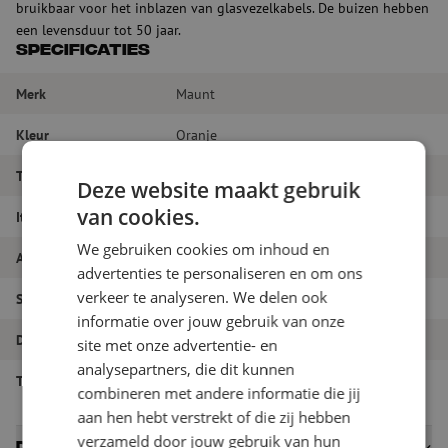
bruikbaar voor het inblazen van glasvezelkabels. De buizen hebben
een levensduur tot 50 jaar.
Specificaties
Merk
Maunt
Kleur
Oranje
Tube diameter
14/10 mm
Deze website maakt gebruik
van cookies.
Itemnaam
Multiduct 2x14/10mm, oranje (KPN)
We gebruiken cookies om inhoud en
Artikelnummer
M00000072
advertenties te personaliseren en om ons
verkeer te analyseren. We delen ook
Soort buis
Multiducts
informatie over jouw gebruik van onze
Diameter buis
14 mm
site met onze advertentie- en
analysepartners, die dit kunnen
Type multiduct
2-way
combineren met andere informatie die jij
aan hen hebt verstrekt of die zij hebben
verzameld door jouw gebruik van hun
Datasheets