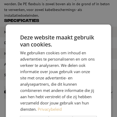
worden. De PE flexbuis is zowel boven als in de grond of in beton
te verwerken, voor zowel kabelbeschermings- als
installatiedoeleinden.
Specificaties
Merk
Maunt
Deze website maakt gebruik
Duct diameter
63 mm
van cookies.
We gebruiken cookies om inhoud en
Itemnaam
PE flex buis, 63mm, rol 50m, turquoise
advertenties te personaliseren en om ons
Artikelnummer
M00001168
verkeer te analyseren. We delen ook
informatie over jouw gebruik van onze
Soort buis
PE
site met onze advertentie- en
analysepartners, die dit kunnen
combineren met andere informatie die jij
Datasheets
aan hen hebt verstrekt of die zij hebben
verzameld door jouw gebruik van hun
diensten.
Privacybeleid