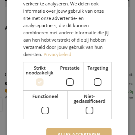
Datasheets
verkeer te analyseren. We delen ook
informatie over jouw gebruik van onze
site met onze advertentie- en
analysepartners, die dit kunnen
Andere interessante producten
combineren met andere informatie die jij
aan hen hebt verstrekt of die zij hebben
verzameld door jouw gebruik van hun
diensten.
Privacybeleid
Strikt
Prestatie
Targeting
noodzakelijk
Combinatietang, kracht, 180mm, Knipex
Combinatie
€ 24,70
€ 28,09
excl. btw
€ 29,89
Incl.
excl
2
Stuks op voorraad
8
stuks
Op 
Functioneel
Niet-
Voor 15.00 uur besteld, eerst volgende werkdag geleverd
Voor 15.00 uur
geclassificeerd
Combinatietang, kracht, 180mm, Knipex
Combinati
ALLES ACCEPTEREN