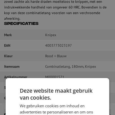
zowel zachte als harde draden moeiteloos te knippen, met een
indrukwekkende hardheid van ongeveer 60 HRC. Bovendien is de
kop van deze combinatietang voorzien van een verchroomde
afwerking.
Specificaties
Merk
Knipex
EAN
4003773023197
Kleur
Rood + Blauw
Itemnaam
Combinatietang, 180mm, Knipex
Artikelnummer
M00001571
Soort gereedschap
Kniptangen
Deze website maakt gebruik
van cookies.
Gereedschapstype
Kniptangen
We gebruiken cookies om inhoud en
advertenties te personaliseren en om ons