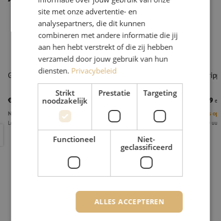
site met onze advertentie- en
analysepartners, die dit kunnen
combineren met andere informatie die jij
aan hen hebt verstrekt of die zij hebben
verzameld door jouw gebruik van hun
diensten.
Privacybeleid
Geleideblok, 1.8mm, koper, Ripley Miller
Kabelstrippe
Miller
Strikt
Prestatie
Targeting
€ 114,11
€ 304,29
noodzakelijk
excl. btw
€ 138,07
Incl.
exc
Niet op voorraad
1
Stuks op
Levertijd 2 weken
Voor 15.00 uur
Geleideblok, 1.8mm, koper, Ripley Miller
Kabelstripp
Functioneel
Niet-
geclassificeerd
ALLES ACCEPTEREN