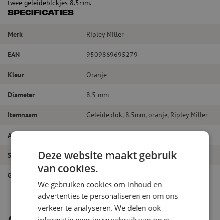
twee geleideblokjes 8.5mm.
Specificaties
Merk
Ripley Miller
EAN
9509869695279
Kleur
Oranje
Diameter
8.5 mm
Itemnaam
Geleideblok, 8.5mm, oranje, Ripley Miller
Artikelnummer
M00000329
Deze website maakt gebruik
Soort gereedschap
Losse onderdelen
van cookies.
Gereedschapstype
Losse onderdelen
We gebruiken cookies om inhoud en
advertenties te personaliseren en om ons
verkeer te analyseren. We delen ook
informatie over jouw gebruik van onze
Andere interessante producten