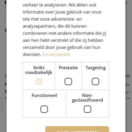
Datasheets
verkeer te analyseren. We delen ook
informatie over jouw gebruik van onze
site met onze advertentie- en
analysepartners, die dit kunnen
Andere interessante producten
combineren met andere informatie die jij
aan hen hebt verstrekt of die zij hebben
verzameld door jouw gebruik van hun
diensten.
Privacybeleid
Strikt
Prestatie
Targeting
noodzakelijk
Glasvezelstripper, FO103-S-250, Ripley Miller
Glasvezelst
€ 45,43
€ 41,11
excl. btw
€ 54,97
Incl.
excl
6
stuks
Op voorraad
16
stuks
Op
Functioneel
Niet-
Voor 15.00 uur besteld, eerst volgende werkdag geleverd.
Voor 15.00 uur
geclassificeerd
Glasvezelstripper, FO103-S-250, Ripley Miller
Glasvezels