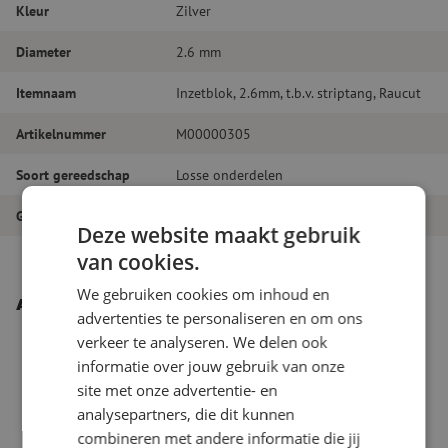
Kleur
Zilver
Diameter
2.6 mm
Itemnaam
Inzetblok, 2.6mm, t.b.v. striptang, Raucut
Artikelnummer
M00000305
Soort gereedschap
Losse onderdelen
Gereedschapstype
Losse onderdelen
Deze website maakt gebruik
van cookies.
We gebruiken cookies om inhoud en
Andere interessante producten
advertenties te personaliseren en om ons
verkeer te analyseren. We delen ook
informatie over jouw gebruik van onze
site met onze advertentie- en
analysepartners, die dit kunnen
combineren met andere informatie die jij