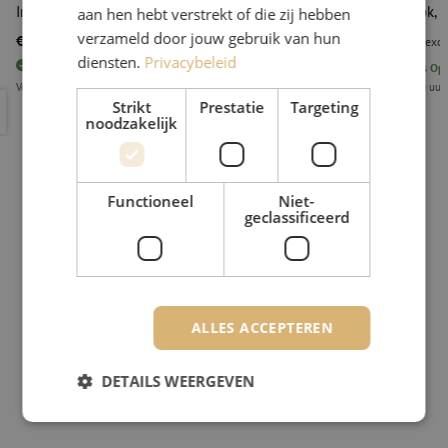
Inzetblok, 3.9mm, t.b.v. striptang, Raucut
Inzetblok, 3
aan hen hebt verstrekt of die zij hebben
verzameld door jouw gebruik van hun
€ 17,12
€ 17,12
excl. btw
€ 20,72
Incl.
excl
diensten.
Privacybeleid
6
stuks
Op voorraad
6
stuks
Op 
Voor 15.00 uur besteld, eerst volgende werkdag geleverd
Voor 15.00 uur
Inzetblok, 3.9mm, t.b.v. striptang, Raucut
Inzetblok, 
Strikt
Prestatie
Targeting
noodzakelijk
Functioneel
Niet-
geclassificeerd
ALLES ACCEPTEREN
DETAILS WEERGEVEN