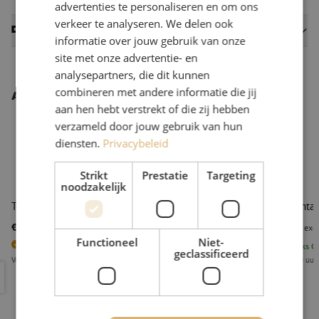
advertenties te personaliseren en om ons
verkeer te analyseren. We delen ook
Datasheets
informatie over jouw gebruik van onze
site met onze advertentie- en
analysepartners, die dit kunnen
combineren met andere informatie die jij
Andere interessante producten
aan hen hebt verstrekt of die zij hebben
verzameld door jouw gebruik van hun
diensten.
Privacybeleid
Strikt
Prestatie
Targeting
noodzakelijk
Telefoontang, 200mm, Knipex
Telefoonta
€ 28,33
€ 28,69
excl. btw
€ 34,28
Incl.
excl
Functioneel
Niet-
5
Stuks op voorraad
13
stuks
Op
geclassificeerd
Voor 15.00 uur besteld, eerst volgende werkdag geleverd
Voor 15.00 uur
Telefoontang, 200mm, Knipex
Telefoont