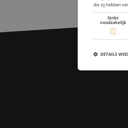
die zij hebben v
Strikt
noodzakelijk
DETAILS WE
S
Strikt noodzakelijke
accountbeheer. De we
Naam
zfccn