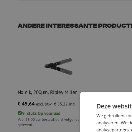
Andere interessante product
No nik, 200µm, Ripley Miller
€ 45,64
excl. btw
€ 55,22
Incl.
Deze websit
9
stuks
Op voorraad
We gebruiken coo
Voor 15.00 uur besteld, eerst volgende werkdag
analyseren. We de
geleverd
analysepartners, 
No nik, 200µm, Ripley Miller