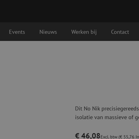
Events
Nieuws
Werken bij
Contact
Glasvezel aansluitmaterialen
Glasvezel pa
ende werkdag geleverd
Pigtails
Patchkabels s
Adapters
Patchkabels m
Las benodigdheden
Patchkabels m
Las accessoires
Simplex
Glasvezel gereedschap
Glasvezel rei
Dit No Nik precisiegereed
Ontmanteling
Droge reinigin
isolatie van massieve of g
Kniptangen
Vloeistof reini
ctoren
Knijptangen
Reinigingsacce
Snijgereedschappen
Reinigingspak
€ 46,08
Excl. btw (€ 55,76 In