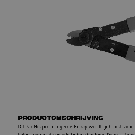
Glasvezel blaasapparatuur
Glasvezel test- en
meetapparatuur
PicoFlow Rapid
Nanoflow Rapid
Testen
MultiFlow Rapid
Meten
MiniFlow Rapid
Inspectie
OTDR
Productomschrijving
Dit No Nik precisiegereedschap wordt gebruikt voor 