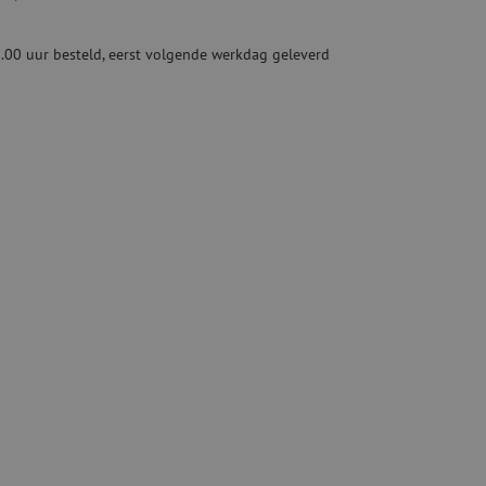
Tweedehands apparatuur
beveiliging
Tweedehands lasapparatuur
.00 uur besteld, eerst volgende werkdag geleverd
Tweedehands blaasapparatuur
ren
hap