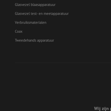
_ga
Glasvezel blaasapparatuur
test_cookie
Goog
Glasvezel test- en meetapparatuur
.doub
Verbruiksmaterialen
Coax
Tweedehands apparatuur
Wij zijn 