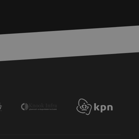
basis van de PHP-
ene doeleinden die
erssessies te
een willekeurig
ikt, kan specifiek
eld is het behouden
ker tussen pagina's.
e Request Forgery
 ervoor dat
op een website
momenteel is
d van de site.
eid te maken
or de website, om
 het gebruik van
e Request Forgery
 ervoor dat
op een website
momenteel is
d van de site.
voor een veilige
, het verbeteren van
door het voorkomen
nvallen.
ie-Script.com-