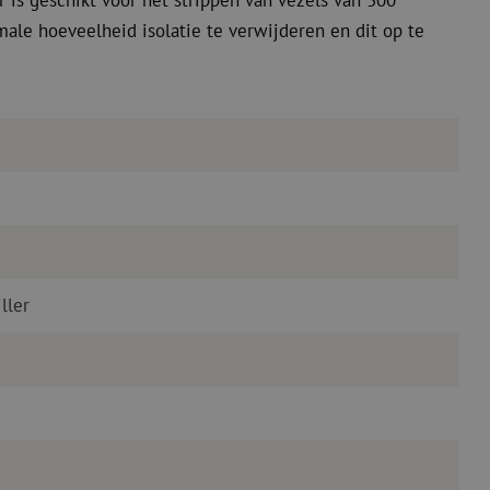
r is geschikt voor het strippen van vezels van 300
ale hoeveelheid isolatie te verwijderen en dit op te
.
ller