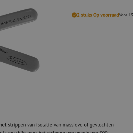
Verbruiksmaterialen
Coax
Bevestigingsmaterialen
2 stuks Op voorraad
Overspannings
Voor 15
Kabelbinders
Coax kabels
Tape
Coax connecto
Overige verbruiksmaterialen
Coax gereedsc
het strippen van isolatie van massieve of gevlochten