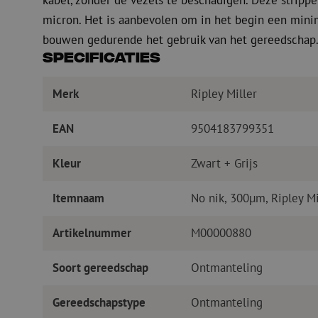
kabel, zonder de vezels te beschadigen. Deze strippe
micron. Het is aanbevolen om in het begin een minim
bouwen gedurende het gebruik van het gereedschap
Specificaties
Merk
Ripley Miller
EAN
9504183799351
Kleur
Zwart + Grijs
Itemnaam
No nik, 300µm, Ripley Mi
Artikelnummer
M00000880
Soort gereedschap
Ontmanteling
Gereedschapstype
Ontmanteling