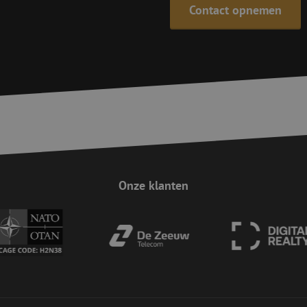
Contact opnemen
Sessie
Cookie gegenereerd door applicaties op 
PHP.net
taal. Dit is een identificator voor algem
www.maunt.nl
wordt gebruikt om variabelen van gebruik
onderhouden. Het is normaal gesproken 
gegenereerd nummer, hoe het wordt gebru
zijn voor de site, maar een goed voorbe
van een ingelogde status voor een gebrui
Google Privacy Policy
Sessie
Deze cookie wordt gebruikt om Cross-Sit
Zoho Corporation
(CSRF) aanvallen te voorkomen. Het zorgt
salesiq.zohopublic.eu
inzendingen afkomstig van formulieren 
worden gemaakt door de gebruiker die 
ingelogd, het verbeteren van de veilighei
29 minuten
Deze cookie wordt gebruikt om ondersch
Cloudflare Inc.
59 seconden
tussen mensen en bots. Dit is gunstig vo
.linkedin.com
geldige rapporten te kunnen maken over
hun website.
Onze klanten
Sessie
Deze cookie wordt gebruikt om Cross-Sit
Zoho Corporation
(CSRF) aanvallen te voorkomen. Het zorgt
salesiq.zoho.eu
inzendingen afkomstig van formulieren 
worden gemaakt door de gebruiker die 
ingelogd, het verbeteren van de veilighei
Sessie
Deze cookie wordt gebruikt om te zorgen 
Zoho
indiening van formulieren op de website
pagesense-hb-
de veiligheid en de gebruikerservaring 
collect.zoho.eu
van CSRF (Cross-Site Request Forgery) aa
nt
4 weken 2
Deze cookie wordt gebruikt door de Cook