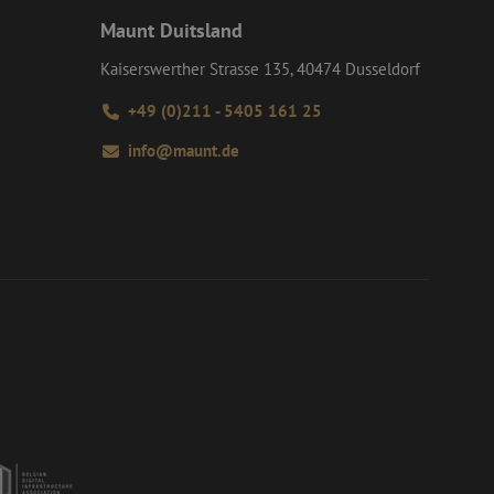
mde website
versal Analytics -
Maunt Duitsland
algemeen gebruikte
dt gebruikt om
m van Google) om te
 willekeurig
Kaiserswerther Strasse 135, 40474 Dusseldorf
ondersteunt.
D. Het is
 en wordt gebruikt
s te berekenen voor
+49 (0)211 - 5405 161 25
info@maunt.de