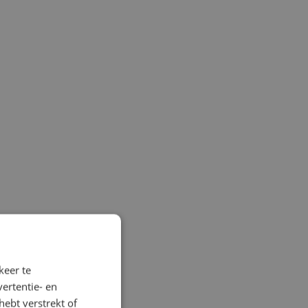
keer te
ertentie- en
hebt verstrekt of