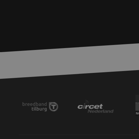
PHPSESSID
LS_CSRF_TOKEN
__cf_bm
LS_CSRF_TOKEN
zfccn
CookieScriptConse