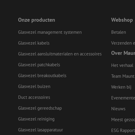
Onze producten
Webshop
li_gc
Glasvezel management systemen
Betalen
Glasvezel kabels
Verzenden e
Naam
Over Mau
Naam
Aanbieder
Glasvezel aansluitmaterialen en accessoires
Naam
zsce4753e68f69b42
/
Domein
Aanb
Naam
_ga_Q92C90TD1H
Dome
Glasvezel patchkabels
Het verhaal
fp_user_id
zft-
.maunt.nl
sdc
lidc
Micr
drscc
zabHMBucket
Glasvezel breakoutkabels
Team Maunt
Corp
.link
Glasvezel buizen
Werken bij
zps-tgr-dts
bcookie
Micr
Corp
Duct accessoires
Evenement
.link
_gcl_au
Goog
Glasvezel gereedschap
Nieuws
.maun
uesign
Glasvezel reiniging
Meest gezo
IDE
Goog
Glasvezel lasapparatuur
ESG Rapport
.doub