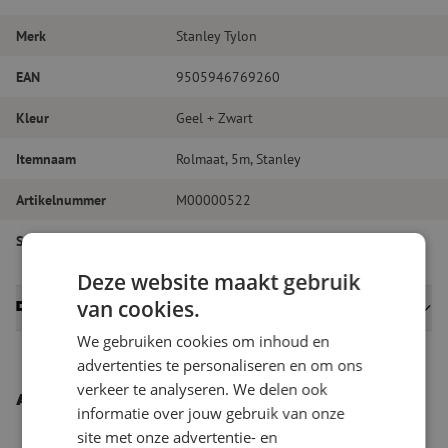
Merk
Stanley Tylon
EAN
9505946769260
Kleur
Geel + Zwart
Itemnaam
Rolmaat, 5m, Stanley
Artikelnummer
M00000522
Soort gereedschap
Diversen
Deze website maakt gebruik
van cookies.
Datasheets
We gebruiken cookies om inhoud en
advertenties te personaliseren en om ons
verkeer te analyseren. We delen ook
Andere interessante producten
informatie over jouw gebruik van onze
site met onze advertentie- en