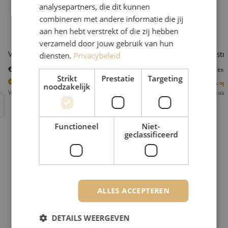
analysepartners, die dit kunnen
combineren met andere informatie die jij
aan hen hebt verstrekt of die zij hebben
verzameld door jouw gebruik van hun
Veiligheid mes, Stanley
Fatmax stri
diensten.
Privacybeleid
€ 4,95
€ 25,11
excl. btw
€ 5,99
Incl.
excl
Strikt
Prestatie
Targeting
2
Stuks op voorraad
1
Stuks op
noodzakelijk
Voor 15.00 uur besteld, eerst volgende werkdag geleverd
Voor 15.00 uur
Veiligheid mes, Stanley
Fatmax str
Functioneel
Niet-
geclassificeerd
ALLES ACCEPTEREN
DETAILS WEERGEVEN