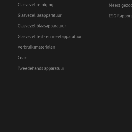
IDE
Glasvezel reiniging
Goog
Meest gezo
.doub
_ga
Glasvezel lasapparatuur
ESG Rapport
test_cookie
Goog
Glasvezel blaasapparatuur
.doub
Glasvezel test- en meetapparatuur
Verbruiksmaterialen
Coax
Tweedehands apparatuur