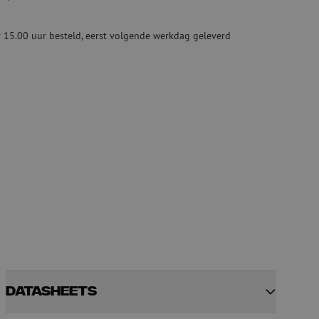
Tweedehands apparatuur
beveiliging
Tweedehands lasapparatuur
 15.00 uur besteld, eerst volgende werkdag geleverd
Tweedehands blaasapparatuur
ren
hap
Datasheets