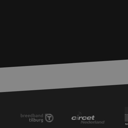
PHPSESSID
LS_CSRF_TOKEN
__cf_bm
LS_CSRF_TOKEN
zfccn