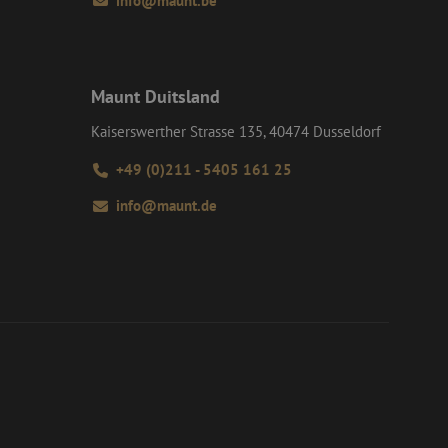
info@maunt.be
 de gebruiker en
formatie uit over
ele advertenties
mde website
versal Analytics -
algemeen gebruikte
dt gebruikt om
m van Google) om te
 willekeurig
Maunt Duitsland
ondersteunt.
D. Het is
 en wordt gebruikt
Kaiserswerther Strasse 135, 40474 Dusseldorf
s te berekenen voor
+49 (0)211 - 5405 161 25
info@maunt.de