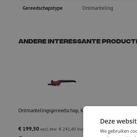
Gereedschapstype
Ontmanteling
Andere interessante product
Ontmantelingsgereedschap, Knipex
Elektronis
Maunt
Deze websit
€ 199,50
Prijs op a
excl. btw
€ 241,40
Incl.
We gebruiken coo