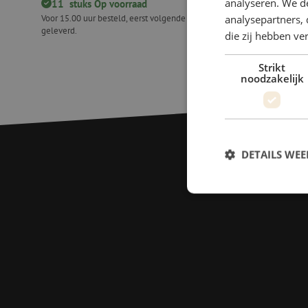
analyseren. We de
11
stuks
Op voorraad
2
Stuks 
analysepartners, 
Voor 15.00 uur besteld, eerst volgende werkdag
Voor 15.00 uu
geleverd.
geleverd.
die zij hebben v
Ontmantelingsgereedschap, Knipex
Elektronis
Strikt
noodzakelijk
DETAILS WE
S
Strikt noodzakelijke
accountbeheer. De we
Naam
zfccn