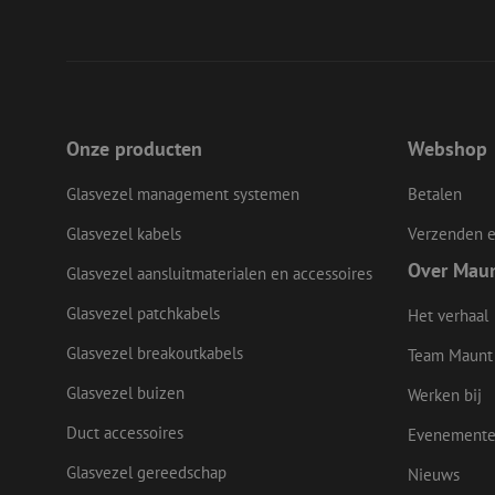
CookieScriptConse
li_gc
Onze producten
Webshop
Glasvezel management systemen
Betalen
Naam
Glasvezel kabels
Verzenden e
Naam
Aanbieder
Naam
zsce4753e68f69b42
/
Domein
Aanb
Naam
_ga_Q92C90TD1H
Over Mau
Dome
Glasvezel aansluitmaterialen en accessoires
fp_user_id
zft-
.maunt.nl
sdc
lidc
Micr
Glasvezel patchkabels
drscc
zabHMBucket
Het verhaal
Corp
.link
Glasvezel breakoutkabels
Team Maunt
zps-tgr-dts
bcookie
Micr
Corp
Glasvezel buizen
Werken bij
.link
Duct accessoires
_gcl_au
Goog
Evenement
.maun
uesign
Glasvezel gereedschap
Nieuws