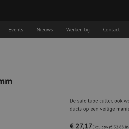
Events
Nieuws
Werken bij
Contact
Glasvezel aansluitmaterialen
Glasvezel pa
lgende werkdag geleverd
Pigtails
Patchkabels s
Adapters
Patchkabels m
Las benodigdheden
Patchkabels m
0mm
Las accessoires
Simplex
Glasvezel gereedschap
Glasvezel rei
De safe tube cutter, ook 
Ontmanteling
Droge reinigin
ducts op een veilige manie
Kniptangen
Vloeistof reini
ctoren
Knijptangen
Reinigingsacce
Snijgereedschappen
Reinigingspak
€ 27,17
Excl. btw (€ 32,88 Inc