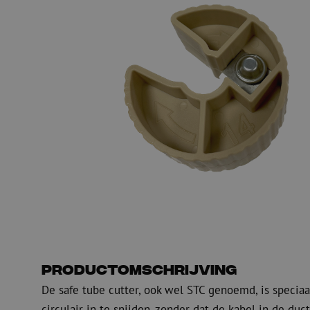
Glasvezel blaasapparatuur
Glasvezel test- en
meetapparatuur
PicoFlow Rapid
Nanoflow Rapid
Testen
MultiFlow Rapid
Meten
MiniFlow Rapid
Inspectie
OTDR
Productomschrijving
De safe tube cutter, ook wel STC genoemd, is specia
circulair in te snijden, zonder dat de kabel in de duct