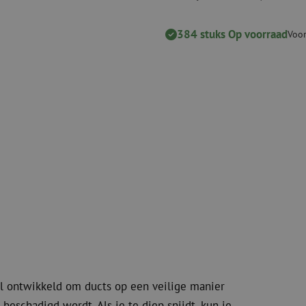
Verbruiksmaterialen
Coax
Bevestigingsmaterialen
384 stuks Op voorraad
Overspannings
Voor
Kabelbinders
Coax kabels
Tape
Coax connecto
Overige verbruiksmaterialen
Coax gereedsc
al ontwikkeld om ducts op een veilige manier
 beschadigd wordt. Als je te diep snijdt, kun je