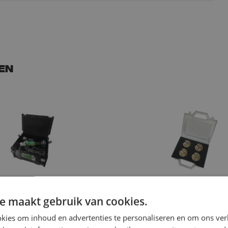
en
che knabbelaar, Accu 18v,
STC, Safe tube cutter, set, 1
14/10mm, 12/10mm, 10/8m
e maakt gebruik van cookies.
€ 107,59
anvraag
excl. btw
€ 130,18
Inc
kies om inhoud en advertenties te personaliseren en om ons ver