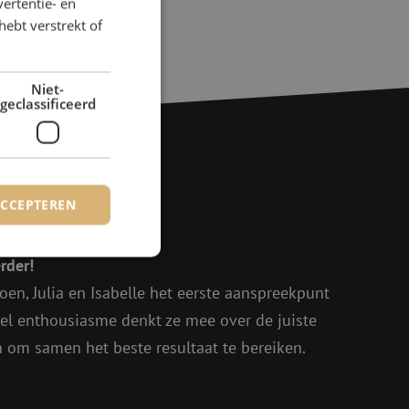
ertentie- en
hebt verstrekt of
de werkdag
 16/12mm, 14/10mm, 12/10mm, 10/8mm
Niet-
geclassificeerd
ACCEPTEREN
agen?
rder!
oen, Julia en Isabelle het eerste aanspreekpunt
rd
eel enthousiasme denkt ze mee over de juiste
elding en
in om samen het beste resultaat te bereiken.
voor een veilige
, het verbeteren van