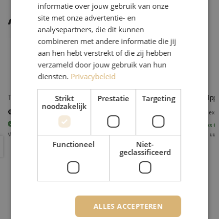
informatie over jouw gebruik van onze
site met onze advertentie- en
Andere interessante producten
analysepartners, die dit kunnen
combineren met andere informatie die jij
aan hen hebt verstrekt of die zij hebben
verzameld door jouw gebruik van hun
diensten.
Privacybeleid
POPULAIR
PRODUCT
Tube stripper, 6.5 - 14mm, blauw, Ideal
Tube strippe
Strikt
Prestatie
Targeting
noodzakelijk
€ 38,04
€ 28,46
excl. btw
€ 46,03
Incl.
excl
43
stuks
Op voorraad
21
stuks
Op
Voor 15.00 uur besteld, eerst volgende werkdag geleverd
Voor 15.00 uur
Tube stripper, 6.5 - 14mm, blauw, Ideal
Tube stripp
Functioneel
Niet-
geclassificeerd
ALLES ACCEPTEREN