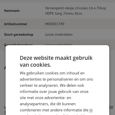
Vervangend mesje, circulair, t.b.v. Fibop
Itemnaam
HDPE tang 25mm, Alroc
Artikelnummer
M00001789
Soort gereedschap
Losse onderdelen
Gereedschapstype
Losse onderdelen
Deze website maakt gebruik
van cookies.
Andere interessante producten
We gebruiken cookies om inhoud en
advertenties te personaliseren en om ons
verkeer te analyseren. We delen ook
informatie over jouw gebruik van onze
site met onze advertentie- en
analysepartners, die dit kunnen
Vervangend mesje, circulair, t.b.v. Fibop HDPE tang
Fibop HDPE
combineren met andere informatie die jij
32mm, Alroc