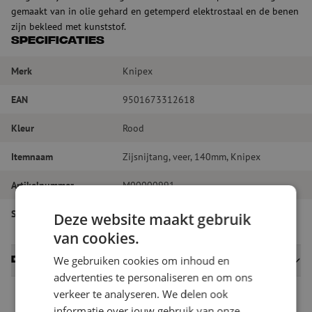
gemaakt van in olie gehard en getemperd elektrostaal en de benen
zijn bekleed met kunststof.
Specificaties
Merk
Knipex
EAN
9501673312618
Kleur
Rood
Itemnaam
Zijsnijtang, veer, 140mm, Knipex
Artikelnummer
M00000991
Soort gereedschap
Kniptangen
Deze website maakt gebruik
van cookies.
We gebruiken cookies om inhoud en
Datasheets
advertenties te personaliseren en om ons
verkeer te analyseren. We delen ook
informatie over jouw gebruik van onze