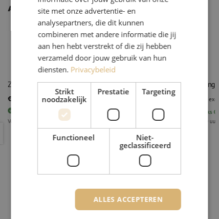
Andere interessante producten
site met onze advertentie- en
analysepartners, die dit kunnen
combineren met andere informatie die jij
aan hen hebt verstrekt of die zij hebben
verzameld door jouw gebruik van hun
diensten.
Privacybeleid
Zijsnijtang, 160mm, met facet, Knipex
Zijsnijtang
Strikt
Prestatie
Targeting
€ 38,85
€ 22,72
noodzakelijk
excl. btw
€ 47,01
Incl.
excl
7
stuks
Op voorraad
10
stuks
Op
Voor 15.00 uur besteld, eerst volgende werkdag geleverd
Voor 15.00 uur
Zijsnijtang, 160mm, met facet, Knipex
Zijsnijtan
Functioneel
Niet-
geclassificeerd
ALLES ACCEPTEREN